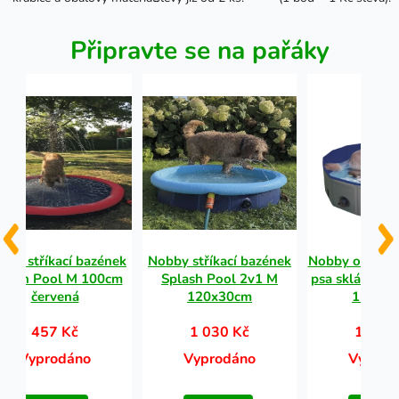
Připravte se na pařáky
bby stříkací bazének
Nobby stříkací bazének
Nobby odolný 
plash Pool M 100cm
Splash Pool 2v1 M
psa skládací 
červená
120x30cm
120x3
457 Kč
1 030 Kč
1 660
Vyprodáno
Vyprodáno
Vyprod