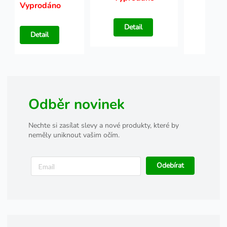
Vyprodáno
Vypr
Detail
Detail
Det
Odběr novinek
Nechte si zasílat slevy a nové produkty, které by
neměly uniknout vašim očím.
Odebírat