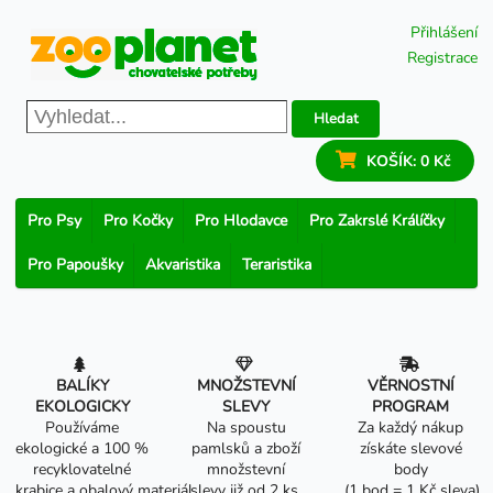
Přihlášení
Registrace
Hledat
KOŠÍK:
0 Kč
Pro Psy
Pro Kočky
Pro Hlodavce
Pro Zakrslé Králíčky
Pro Papoušky
Akvaristika
Teraristika
BALÍKY
MNOŽSTEVNÍ
VĚRNOSTNÍ
EKOLOGICKY
SLEVY
PROGRAM
Používáme
Na spoustu
Za každý nákup
ekologické a 100 %
pamlsků a zboží
získáte slevové
recyklovatelné
množstevní
body
krabice a obalový materiál.
slevy již od 2 ks.
(1 bod = 1 Kč sleva).