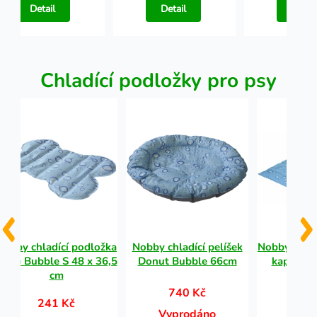
Detail
Detail
Detail
Chladící podložky pro psy
Nobby chladící podložka
Nobby chladící pelíšek
Nobby chlad
Bone Bubble S 48 x 36,5
Donut Bubble 66cm
kapky L p
cm
90x
740 Kč
241 Kč
37
Vyprodáno