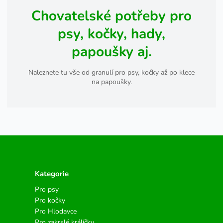
Chovatelské potřeby pro
psy, kočky, hady,
papoušky aj.
Naleznete tu vše od granulí pro psy, kočky až po klece
na papoušky.
Kategorie
Pro psy
Pro kočky
Pro Hlodavce
Pro zakrslé králíčky