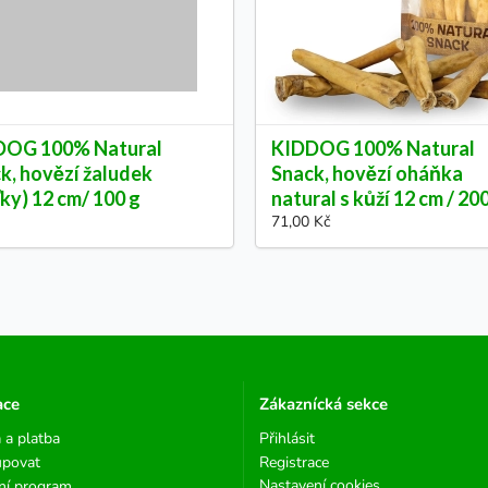
DOG 100% Natural
KIDDOG 100% Natural
k, hovězí žaludek
Snack, hovězí oháňka
ťky) 12 cm/ 100 g
natural s kůží 12 cm / 20
71,00 Kč
ace
Zákaznícká sekce
 a platba
Přihlásit
upovat
Registrace
Nastavení cookies
ní program