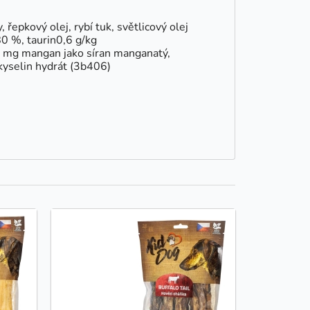
řepkový olej, rybí tuk, světlicový olej
0 %, taurin0,6 g/kg
 2 mg mangan jako síran manganatý,
kyselin hydrát (3b406)