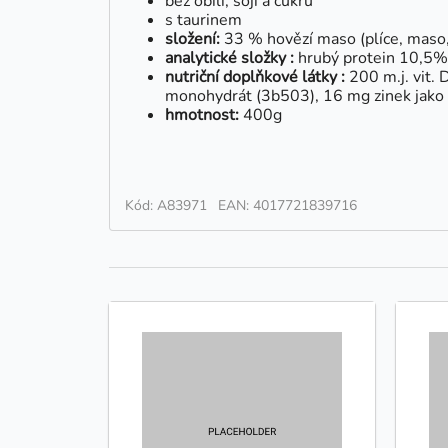
bez obilí, sóji a cukru
s taurinem
složení:
33 % hovězí maso (plíce, maso, v
analytické složky :
hrubý protein 10,5%,
nutriční doplňkové látky :
200 m.j. vit.
monohydrát (3b503), 16 mg zinek jako 
hmotnost:
400g
Kód: A83971
EAN: 4017721839716