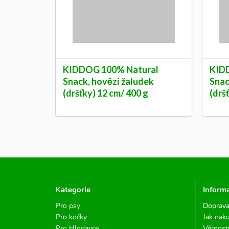
KIDDOG 100% Natural
KID
Snack, hovězí žaludek
Snac
(dršťky) 12 cm/ 400 g
(drš
Kategorie
Inform
Pro psy
Doprava
Pro kočky
Jak nak
Pro Hlodavce
Věrnost