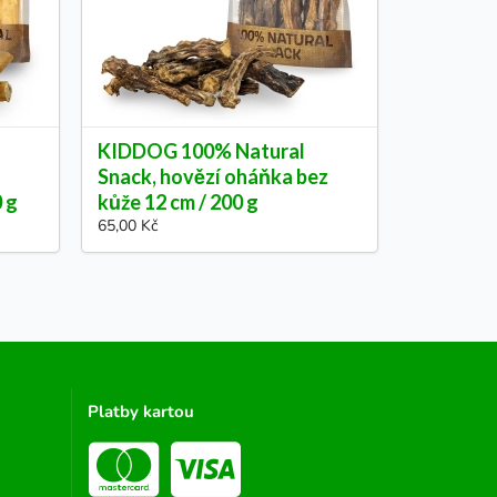
KIDDOG 100% Natural
Snack, hovězí oháňka bez
0 g
kůže 12 cm / 200 g
65,00 Kč
Platby kartou