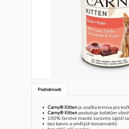
Podrobnosti
Carny® Kitten
je značka krmiva pro koč
Carny® Kitten
poskytuje koťatům všechn
100% čerstvé masité suroviny zajistí l
bez barviv a umělých konzervantů