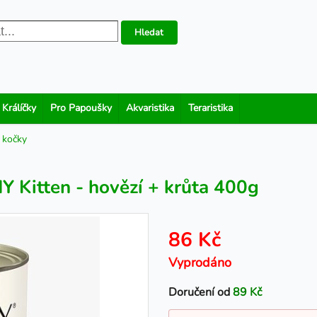
Hledat
 Králíčky
Pro Papoušky
Akvaristika
Teraristika
 kočky
itten - hovězí + krůta 400g
86 Kč
Vyprodáno
Doručení od
89 Kč