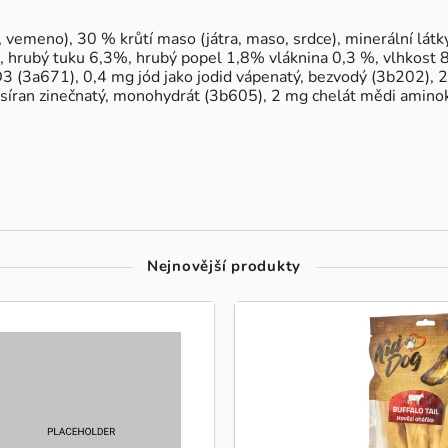
emeno), 30 % krůtí maso (játra, maso, srdce), minerální látky, 
 hrubý tuku 6,3%, hrubý popel 1,8% vláknina 0,3 %, vlhkost 8
 D3 (3a671), 0,4 mg jód jako jodid vápenatý, bezvodý (3b202),
síran zinečnatý, monohydrát (3b605), 2 mg chelát mědi amino
Nejnovější produkty