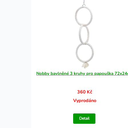
Nobby bavlněné 3 kruhy pro papouška 72x2
360 Kč
Vyprodáno
Detail