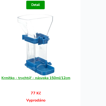
Detail
Krmítko - trychtýř - násypka 150ml/12cm
77 Kč
Vyprodáno