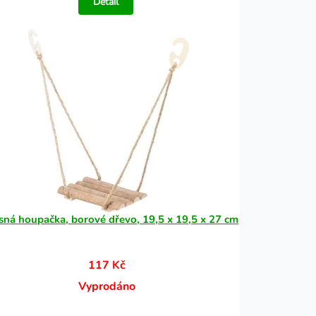
Detail
sná houpačka, borové dřevo, 19,5 x 19,5 x 27 cm
117 Kč
Vyprodáno