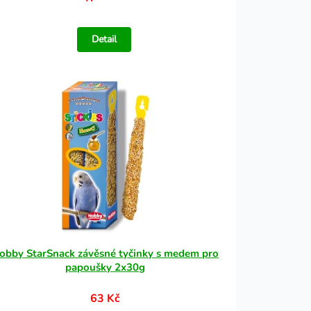
Detail
obby StarSnack závěsné tyčinky s medem pro
papoušky 2x30g
63 Kč