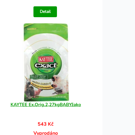
Detail
KAYTEE Ex.Orig.2,27kgBABYžako
543 Kč
Vyprodáno