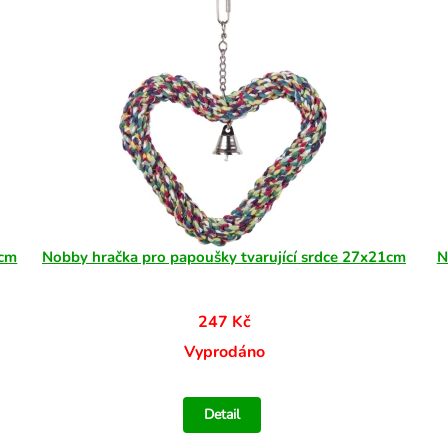
4cm
Nobby hračka pro papoušky tvarující srdce 27x21cm
N
247 Kč
Vyprodáno
Detail