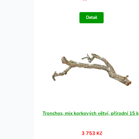
Detail
Tronchos, mix korkových větví, přírodní 15 
3 753 Kč