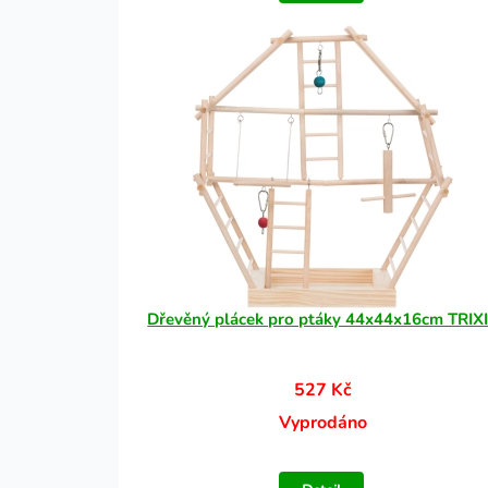
Dřevěný plácek pro ptáky 44x44x16cm TRIX
527 Kč
Vyprodáno