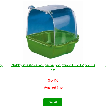
y,
Nobby plastová koupelna pro ptáky 13 x 12,5 x 13
cm
96 Kč
Vyprodáno
Detail