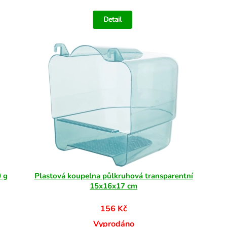
Detail
 g
Plastová koupelna půlkruhová transparentní
15x16x17 cm
156 Kč
Vyprodáno