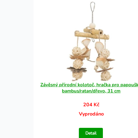
Závěsný přírodní kolotoč, hračka pro papoušk
bambus/ratan/dřevo, 31 cm
204 Kč
Vyprodáno
Detail