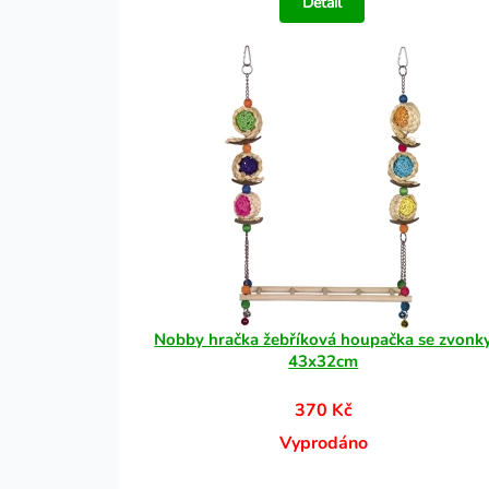
Detail
Nobby hračka žebříková houpačka se zvonk
43x32cm
370 Kč
Vyprodáno