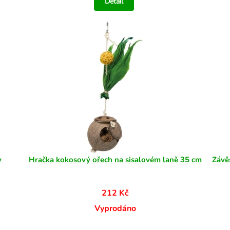
Detail
y
Hračka kokosový ořech na sisalovém laně 35 cm
Závě
212 Kč
Vyprodáno