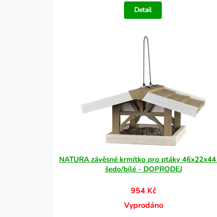
Detail
NATURA závěsné krmítko pro ptáky 46x22x44
šedo/bílé - DOPRODEJ
954 Kč
Vyprodáno