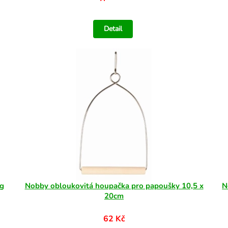
Detail
kg
Nobby obloukovitá houpačka pro papoušky 10,5 x
N
20cm
62 Kč