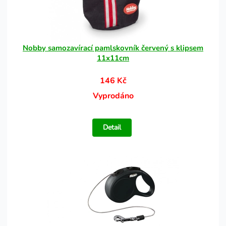
Nobby samozavírací pamlskovník červený s klipsem
11x11cm
146 Kč
Vyprodáno
Detail