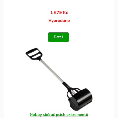
1 679 Kč
Vyprodáno
Detail
Nobby sběrač psích exkrementů