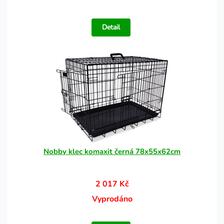
Detail
Nobby klec komaxit černá 78x55x62cm
2 017 Kč
Vyprodáno