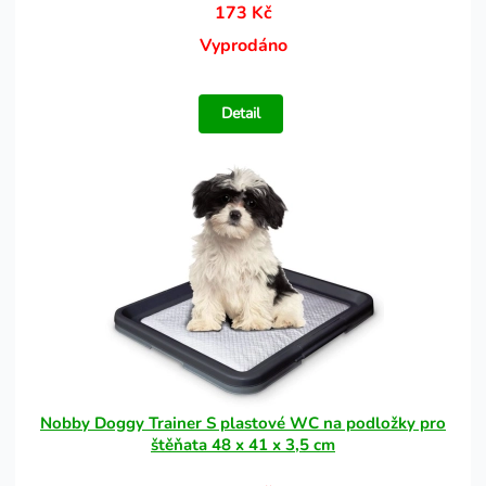
173 Kč
Vyprodáno
Detail
Nobby Doggy Trainer S plastové WC na podložky pro
štěňata 48 x 41 x 3,5 cm