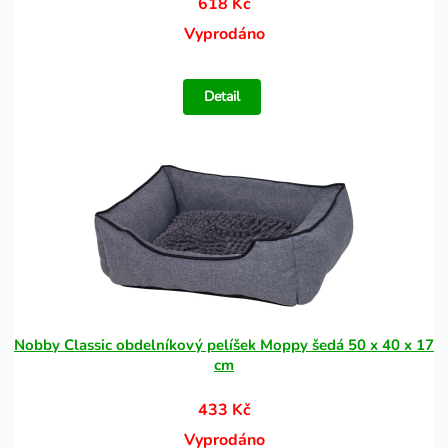
618 Kč
Vyprodáno
Detail
Nobby Classic obdelníkový pelíšek Moppy šedá 50 x 40 x 17
cm
433 Kč
Vyprodáno