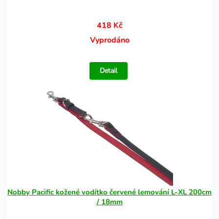
418 Kč
Vyprodáno
Detail
Nobby Pacific kožené vodítko červené lemování L-XL 200cm
/ 18mm