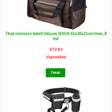
Tbag nylonový batoh DeLuxe SHIVA 41x30x21cm (max. 8
kg)
572 Kč
Vyprodáno
Detail