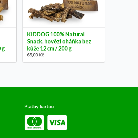
KIDDOG 100% Natural
Snack, hovězí oháňka bez
0 g
kůže 12 cm / 200 g
65,00 Kč
Platby kartou