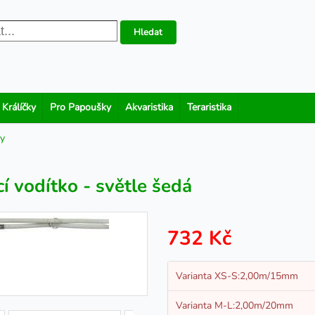
Hledat
 Králíčky
Pro Papoušky
Akvaristika
Teraristika
sy
 vodítko - světle šedá
732 Kč
Varianta XS-S:2,00m/15mm
Varianta M-L:2,00m/20mm