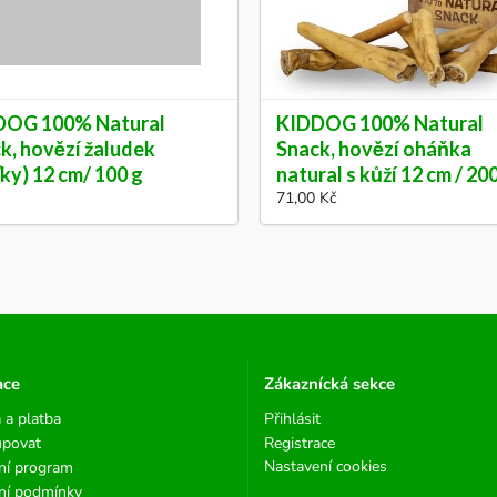
DOG 100% Natural
KIDDOG 100% Natural
k, hovězí žaludek
Snack, hovězí oháňka
ťky) 12 cm/ 100 g
natural s kůží 12 cm / 20
71,00 Kč
ace
Zákaznícká sekce
 a platba
Přihlásit
upovat
Registrace
Nastavení cookies
ní program
ní podmínky