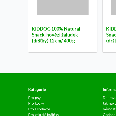
KIDDOG 100% Natural
KID
Snack, hovězí žaludek
Snac
(dršťky) 12 cm/ 400 g
(drš
Kategorie
Inform
Pro psy
Doprava
Pro kočky
Jak nak
Pro Hlodavce
Věrnost
Pro zakrslé králíčky
Obchod