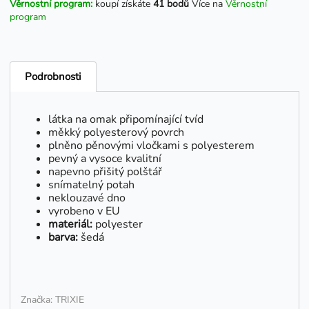
Věrnostní program:
koupí získáte
41 bodů
Více na
Věrnostní
program
Podrobnosti
látka na omak připomínající tvíd
měkký polyesterový povrch
plněno pěnovými vločkami s polyesterem
pevný a vysoce kvalitní
napevno přišitý polštář
snímatelný potah
neklouzavé dno
vyrobeno v EU
materiál:
polyester
barva:
šedá
Značka: TRIXIE