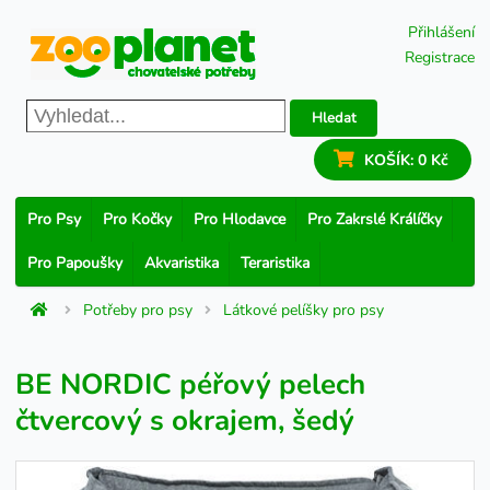
Přihlášení
Registrace
Hledat
KOŠÍK:
0 Kč
Pro Psy
Pro Kočky
Pro Hlodavce
Pro Zakrslé Králíčky
Pro Papoušky
Akvaristika
Teraristika
Potřeby pro psy
Látkové pelíšky pro psy
BE NORDIC péřový pelech
čtvercový s okrajem, šedý