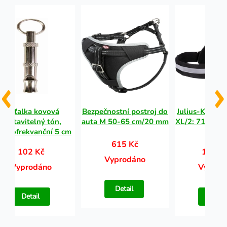
Píšťalka kovová
Bezpečnostní postroj do
Julius-K9 silo
nastavitelný tón,
auta M 50-65 cm/20 mm
XL/2: 71-96 c
sokofrekvanční 5 cm
mask
615 Kč
102 Kč
1 292
Vyprodáno
Vyprodáno
Vyprod
Detail
Detail
Detail