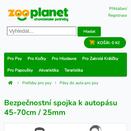
Přihlášení
Registrace
Hledat
KOŠÍK:
0 Kč
Pro Psy
Pro Kočky
Pro Hlodavce
Pro Zakrslé Králíčky
Pro Papoušky
Akvaristika
Teraristika
Potřeby pro psy
Pásy do auta pro psy
Bezpečnostní spojka k autopásu
45-70cm / 25mm