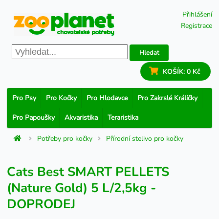
Přihlášení
Registrace
Hledat
KOŠÍK:
0 Kč
Pro Psy
Pro Kočky
Pro Hlodavce
Pro Zakrslé Králíčky
Pro Papoušky
Akvaristika
Teraristika
Potřeby pro kočky
Přírodní stelivo pro kočky
Cats Best SMART PELLETS
(Nature Gold) 5 L/2,5kg -
DOPRODEJ