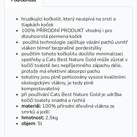
Podrobnosti
hrudkující kočkolit, který neulpívá na srsti a
tlapkách koček
100% PŘÍRODNÍ PRODUKT vhodný i pro
dlouhosrstá plemena koček
použitá technologie zajišťuje vázání pachů uvnitř
vláken témeř bezprašné pordestýlky
použitím tohoto kočkolitu docílíte minimalizaci
spotřeby a Cats Best Nature Gold může zůstat v
kočičí toaletě bez nepříjemného zápachu déle,
protože má efektivní absorpci pachu
tekutiny jsou plně pohlcovány vysoce kvalitními
ekologickými vlákny, je tedy plně
kompostovatelný
při používání Cats Best Nature Gold je udržba
kočičí toalety snadná a rychlá
materiál:
100% přírodní dřevěná vlákna ze
smrků a jedlí
hmotnost:
2,5kg
objem
: 5l