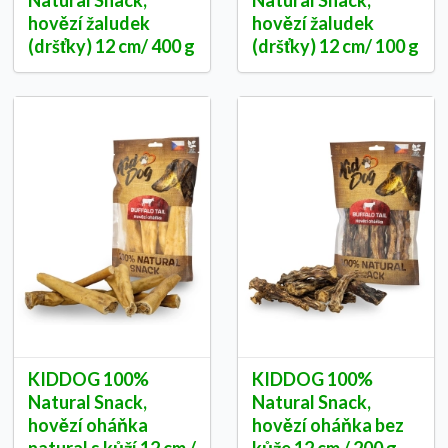
Natural Snack,
Natural Snack,
hovězí žaludek
hovězí žaludek
(dršťky) 12 cm/ 400 g
(dršťky) 12 cm/ 100 g
KIDDOG 100%
KIDDOG 100%
Natural Snack,
Natural Snack,
hovězí oháňka
hovězí oháňka bez
natural s kůží 12 cm /
kůže 12 cm / 200 g