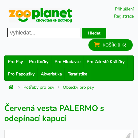
Přihlášení
Registrace
Hledat
KOŠÍK:
0 Kč
Pro Psy
Pro Kočky
Pro Hlodavce
Pro Zakrslé Králíčky
Pro Papoušky
Akvaristika
Teraristika
Potřeby pro psy
Oblečky pro psy
Červená vesta PALERMO s
odepínací kapucí