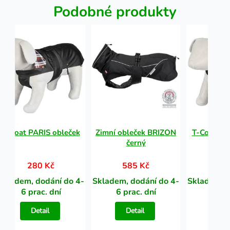
Podobné produkty
T-Coat PARIS obleček
Zimní obleček BRIZON
T-Coat PA
černý
280 Kč
585 Kč
28
Skladem, dodání do 4-
Skladem, dodání do 4-
Skladem, d
6 prac. dní
6 prac. dní
6 pra
Detail
Detail
Det