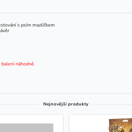
cestování s psím mazlíčkem
závěr
v balení náhodně.
Nejnovější produkty