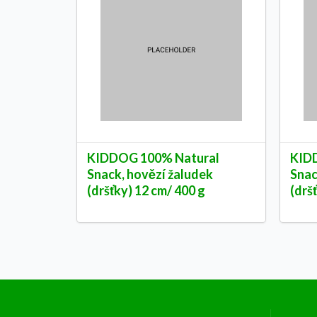
KIDDOG 100% Natural
KID
Snack, hovězí žaludek
Snac
(dršťky) 12 cm/ 400 g
(drš