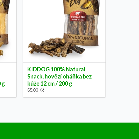
KIDDOG 100% Natural
Snack, hovězí oháňka bez
0 g
kůže 12 cm / 200 g
65,00 Kč