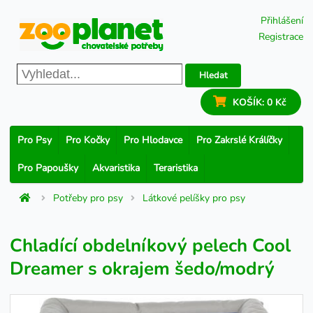
Přihlášení
Registrace
Hledat
KOŠÍK:
0 Kč
Pro Psy
Pro Kočky
Pro Hlodavce
Pro Zakrslé Králíčky
Pro Papoušky
Akvaristika
Teraristika
Potřeby pro psy
Látkové pelíšky pro psy
Chladící obdelníkový pelech Cool
Dreamer s okrajem šedo/modrý