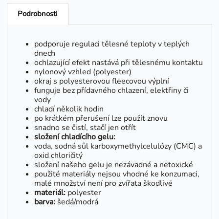
Podrobnosti
podporuje regulaci tělesné teploty v teplých
dnech
ochlazující efekt nastává při tělesnému kontaktu
nylonový vzhled (polyester)
okraj s polyesterovou fleecovou výplní
funguje bez přídavného chlazení, elektřiny či
vody
chladí několik hodin
po krátkém přerušení lze použít znovu
snadno se čistí, stačí jen otřít
složení chladícího gelu:
voda, sodná sůl karboxymethylcelulózy (CMC) a
oxid chloričitý
složení našeho gelu je nezávadné a netoxické
použité materiály nejsou vhodné ke konzumaci,
malé množství není pro zvířata škodlivé
materiál:
polyester
barva:
šedá/modrá