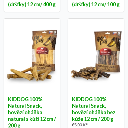
(dršťky) 12 cm/ 400 g
(dršťky) 12 cm/ 100 g
KIDDOG 100%
KIDDOG 100%
Natural Snack,
Natural Snack,
hovězí oháňka
hovězí oháňka bez
natural s kůží 12 cm /
kůže 12 cm / 200 g
200 g
65,00 Kč