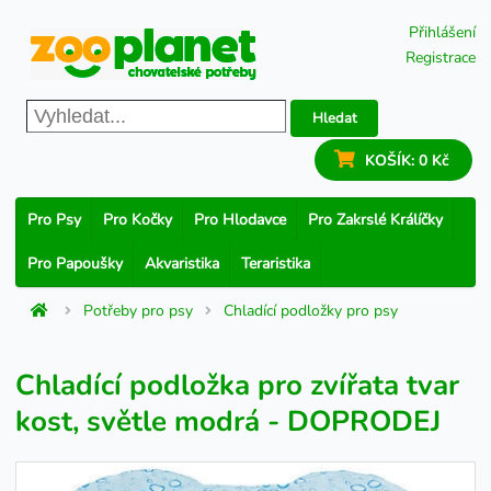
Přihlášení
Registrace
Hledat
KOŠÍK:
0 Kč
Pro Psy
Pro Kočky
Pro Hlodavce
Pro Zakrslé Králíčky
Pro Papoušky
Akvaristika
Teraristika
Potřeby pro psy
Chladící podložky pro psy
Chladící podložka pro zvířata tvar
kost, světle modrá - DOPRODEJ