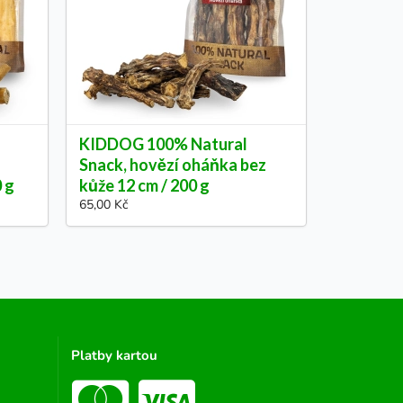
KIDDOG 100% Natural
Snack, hovězí oháňka bez
0 g
kůže 12 cm / 200 g
65,00 Kč
Platby kartou