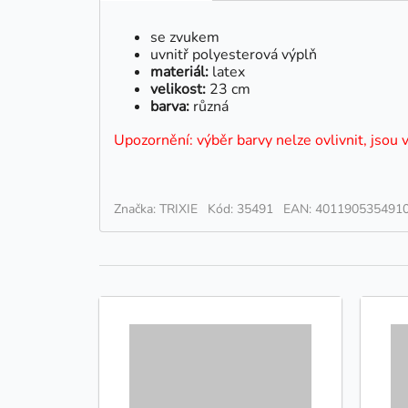
se zvukem
uvnitř polyesterová výplň
materiál:
latex
velikost:
23 cm
barva:
různá
Upozornění: výběr barvy nelze ovlivnit, jsou 
Značka: TRIXIE
Kód: 35491
EAN: 401190535491