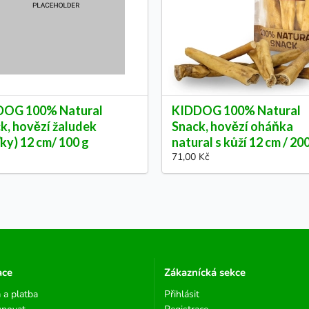
DOG 100% Natural
KIDDOG 100% Natural
k, hovězí žaludek
Snack, hovězí oháňka
ťky) 12 cm/ 100 g
natural s kůží 12 cm / 20
71,00 Kč
ace
Zákaznícká sekce
 a platba
Přihlásit