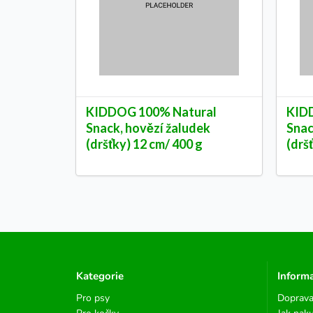
KIDDOG 100% Natural
KID
Snack, hovězí žaludek
Snac
(dršťky) 12 cm/ 400 g
(drš
Kategorie
Inform
Pro psy
Doprava