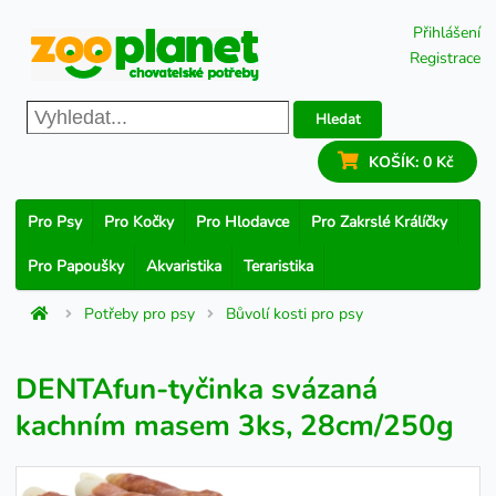
Přihlášení
Registrace
Hledat
KOŠÍK:
0 Kč
Pro Psy
Pro Kočky
Pro Hlodavce
Pro Zakrslé Králíčky
Pro Papoušky
Akvaristika
Teraristika
Potřeby pro psy
Bůvolí kosti pro psy
DENTAfun-tyčinka svázaná
kachním masem 3ks, 28cm/250g