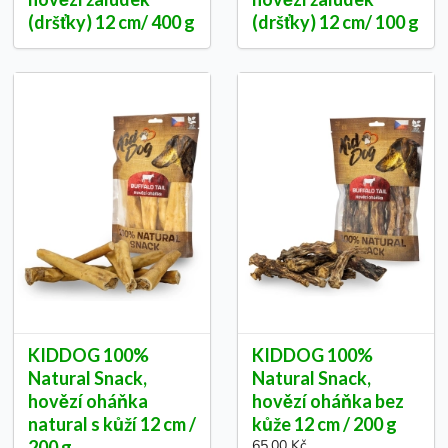
(dršťky) 12 cm/ 400 g
(dršťky) 12 cm/ 100 g
KIDDOG 100%
KIDDOG 100%
Natural Snack,
Natural Snack,
hovězí oháňka
hovězí oháňka bez
natural s kůží 12 cm /
kůže 12 cm / 200 g
200 g
65,00 Kč