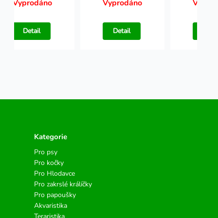
Vyprodáno
Vyprodáno
Vypro
Detail
Detail
Detai
Kategorie
Pro psy
Pro kočky
Pro Hlodavce
Pro zakrslé králíčky
Pro papoušky
Akvaristika
Teraristika