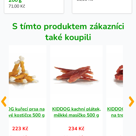
71,00 Kč
S tímto produktem zákazníci
také koupili
IDDOG kuřecí prsa na
KIDDOG kachní plátek,
KIDDOG kach
lciové kostičce 500 g
měkké masíčko 500 g
na tresčí ro
223 Kč
234 Kč
274 