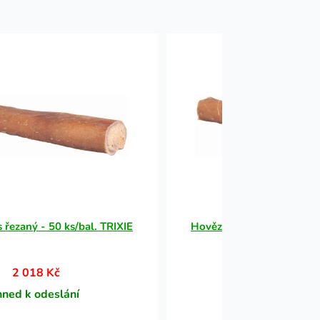
 řezaný - 50 ks/bal. TRIXIE
Hovězí penis řezaný - 50 
2 018 Kč
2 018 Kč
hned k odeslání
Ihned k odesl