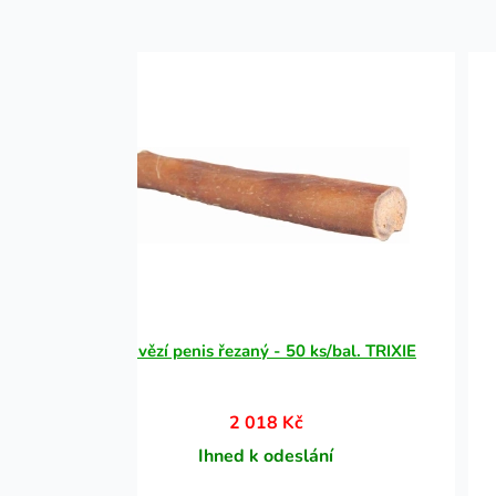
IXIE
Hovězí penis řezaný - 50 ks/bal. TRIXIE
2 018 Kč
Ihned k odeslání