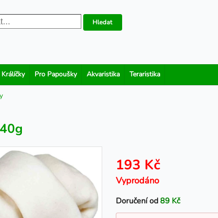
Hledat
 Králíčky
Pro Papoušky
Akvaristika
Teraristika
y
240g
193 Kč
Vyprodáno
Doručení od
89 Kč