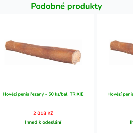
Podobné produkty
Hovězí penis řezaný - 50 ks/bal. TRIXIE
Hovězí penis
2 018 Kč
Ihned k odeslání
I