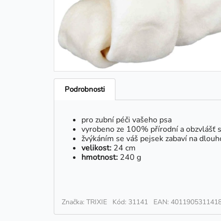
Podrobnosti
pro zubní péči vašeho psa
vyrobeno ze 100% přírodní a obzvlášť s
žvýkáním se váš pejsek zabaví na dlouh
velikost:
24 cm
hmotnost:
240 g
Značka: TRIXIE
Kód: 31141
EAN: 401190531141