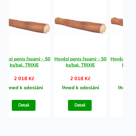
Hovězí penis řezaný - 50
Hovězí penis řezaný - 50
Hovězí peni
ks/bal. TRIXIE
ks/bal. TRIXIE
ks/bal
2 018 Kč
2 018 Kč
2 0
Ihned k odeslání
Ihned k odeslání
Ihned k
Detail
Detail
Det