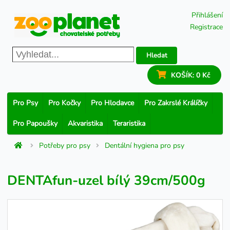
Přihlášení
Registrace
Hledat
KOŠÍK:
0 Kč
Pro Psy
Pro Kočky
Pro Hlodavce
Pro Zakrslé Králíčky
Pro Papoušky
Akvaristika
Teraristika
Potřeby pro psy
Dentální hygiena pro psy
DENTAfun-uzel bílý 39cm/500g