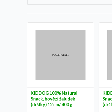
KIDDOG 100% Natural
KID
Snack, hovězí žaludek
Snac
(dršťky) 12 cm/ 400 g
(drš