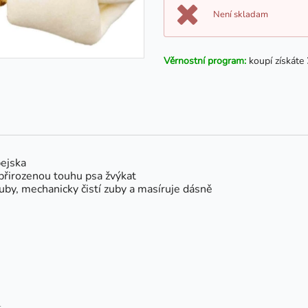
Není skladam
Věrnostní program:
koupí získáte
pejska
 přirozenou touhu psa žvýkat
uby, mechanicky čistí zuby a masíruje dásně
1