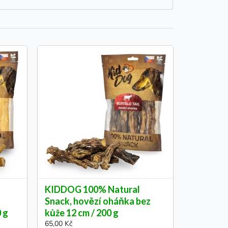
KIDDOG 100% Natural
Snack, hovězí oháňka bez
0 g
kůže 12 cm / 200 g
65,00 Kč