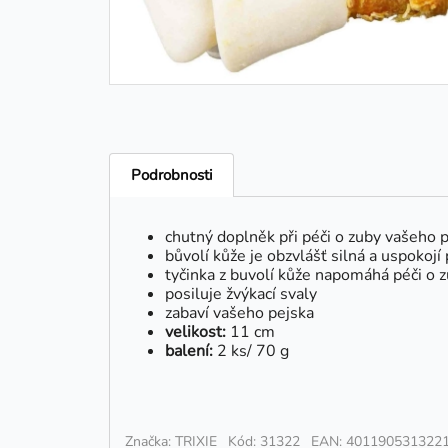
Podrobnosti
chutný doplněk při péči o zuby vašeho 
bůvolí kůže je obzvlášť silná a uspokojí
tyčinka z buvolí kůže napomáhá péči o z
posiluje žvýkací svaly
zabaví vašeho pejska
velikost:
11 cm
balení:
2 ks/ 70 g
Značka: TRIXIE
Kód: 31322
EAN: 401190531322