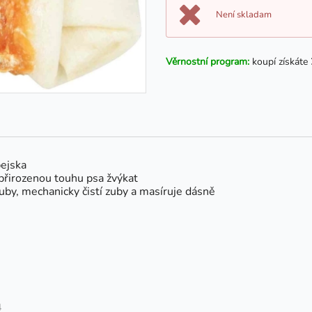
Není skladam
Věrnostní program:
koupí získáte
pejska
 přirozenou touhu psa žvýkat
uby, mechanicky čistí zuby a masíruje dásně
4