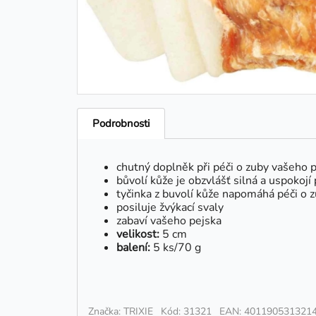
Podrobnosti
chutný doplněk při péči o zuby vašeho 
bůvolí kůže je obzvlášť silná a uspokojí
tyčinka z buvolí kůže napomáhá péči o z
posiluje žvýkací svaly
zabaví vašeho pejska
velikost:
5 cm
balení:
5 ks/70 g
Značka: TRIXIE
Kód: 31321
EAN: 401190531321