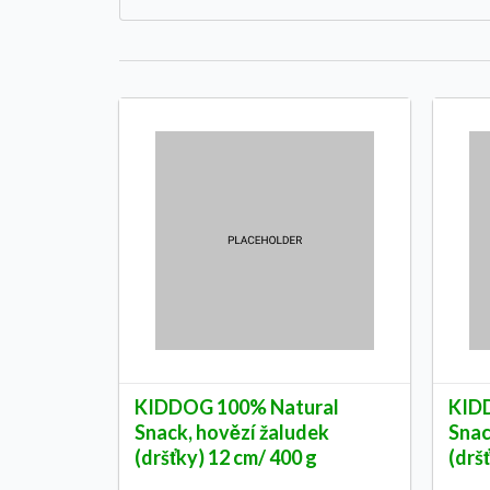
KIDDOG 100% Natural
KID
Snack, hovězí žaludek
Snac
(dršťky) 12 cm/ 400 g
(drš