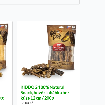
KIDDOG 100% Natural
Snack, hovězí oháňka bez
0 g
kůže 12 cm / 200 g
65,00 Kč