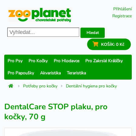
Přihlášení
Registrace
Hledat
KOŠÍK:
0 Kč
Pro Psy
Pro Kočky
Pro Hlodavce
Pro Zakrslé Králíčky
Pro Papoušky
Akvaristika
Teraristika
Potřeby pro kočky
Dentální hygiena pro kočky
DentalCare STOP plaku, pro
kočky, 70 g