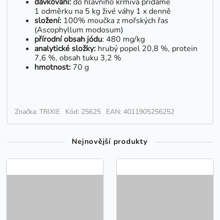
dávkování:
do hlavního krmiva přidáme
1 odměrku na 5 kg živé váhy 1 x denně
složení:
100% moučka z mořských řas
(Ascophyllum modosum)
přírodní obsah jódu
: 480 mg/kg
analytické složky:
hrubý popel 20,8 %, protein
7,6 %, obsah tuku 3,2 %
hmotnost:
70 g
Značka: TRIXIE
Kód: 25625
EAN: 4011905256252
Nejnovější produkty