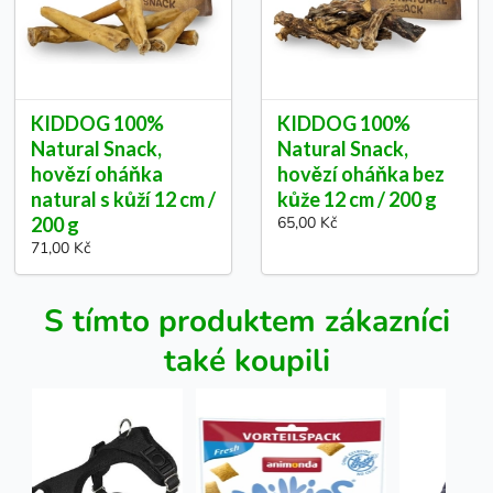
KIDDOG 100%
KIDDOG 100%
Natural Snack,
Natural Snack,
hovězí oháňka
hovězí oháňka bez
natural s kůží 12 cm /
kůže 12 cm / 200 g
200 g
65,00 Kč
71,00 Kč
S tímto produktem zákazníci
také koupili