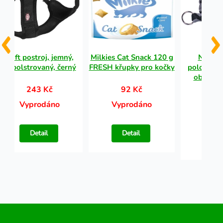
Soft postroj, jemný,
Milkies Cat Snack 120 g
Nobby
vypolstrovaný, černý
FRESH křupky pro kočky
polostaho
obojek 
243 Kč
92 Kč
10
Vyprodáno
Vyprodáno
Vypr
Detail
Detail
Det