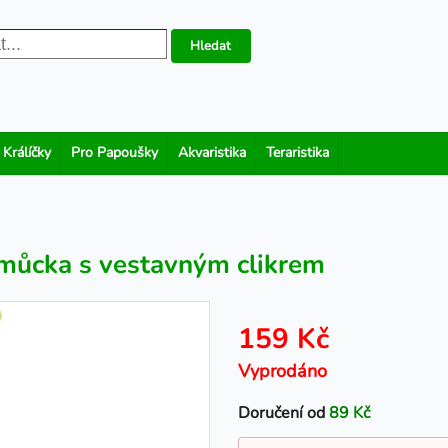
Hledat
 Králíčky
Pro Papoušky
Akvaristika
Teraristika
omůcka s vestavným clikrem
159 Kč
Vyprodáno
Doručení od
89 Kč