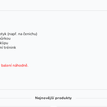
tyk (např. na čenichu)
ňůrkou
klipu
ní trénink
v balení náhodně.
Nejnovější produkty