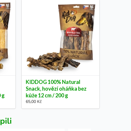
KIDDOG 100% Natural
Snack, hovězí oháňka bez
0 g
kůže 12 cm / 200 g
65,00 Kč
pili