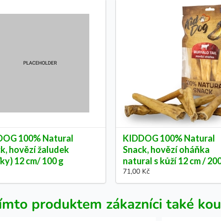
DOG 100% Natural
KIDDOG 100% Natural
k, hovězí žaludek
Snack, hovězí oháňka
ťky) 12 cm/ 100 g
natural s kůží 12 cm / 20
71,00 Kč
ímto produktem zákazníci také kou