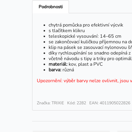
Podrobnosti
chytrá pomůcka pro efektivní výcvik
s tlačítkem klikru
teleskopické vysouvání: 14–65 cm
se zakončovací kuličkou příjemnou na do
klip na pásek se zasouvací nylonovou š
díky rychloupínání se snadno odepíná z 
včetně návodu s tipy a triky pro optimál
materiál:
kov, plast a PVC
barva:
různá
Upozornění: výběr barvy nelze ovlivnit, jsou 
Značka: TRIXIE
Kód: 2282
EAN: 4011905022826