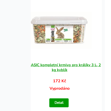
5 cm,
LOLO BASIC kompletní krmivo pro králíky 3 L, 2
kg kyblík
172 Kč
Vyprodáno
Detail