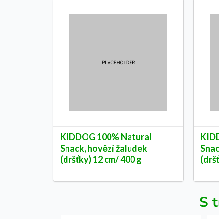
KIDDOG 100% Natural
KID
Snack, hovězí žaludek
Snac
(dršťky) 12 cm/ 400 g
(drš
S t