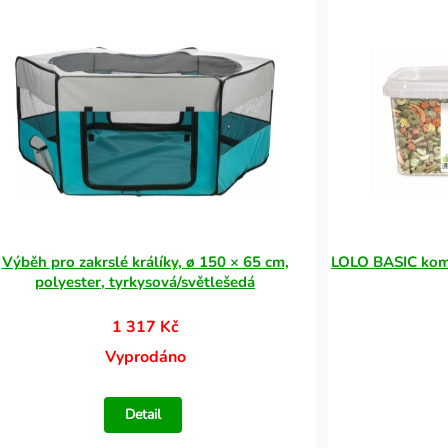
Výběh pro zakrslé králíky, ø 150 × 65 cm,
LOLO BASIC kompl
polyester, tyrkysová/světlešedá
1 317 Kč
Vyprodáno
Detail