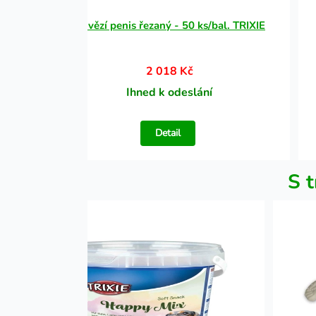
IXIE
Hovězí penis řezaný - 50 ks/bal. TRIXIE
2 018 Kč
Ihned k odeslání
Detail
S t