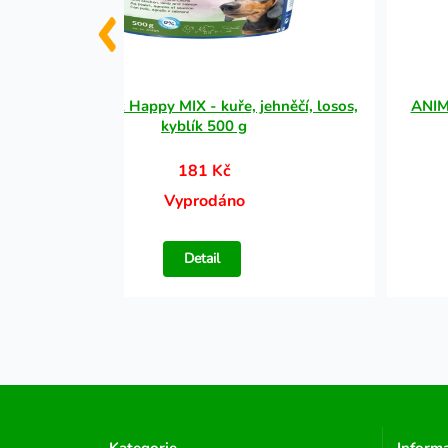
Soft Snack Happy MIX - kuře, jehněčí, losos,
ANIM
kyblík 500 g
181 Kč
Vyprodáno
Detail
Kategorie
Inform