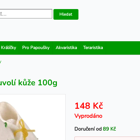
Hledat
 Králíčky
Pro Papoušky
Akvaristika
Teraristika
y
uvolí kůže 100g
148 Kč
Vyprodáno
Doručení od
89 Kč