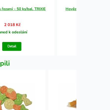
 řezaný - 50 ks/bal. TRIXIE
Hovězí penis řezaný - 50 
2 018 Kč
2 018 Kč
hned k odeslání
Ihned k odesl
Detail
Detail
pili