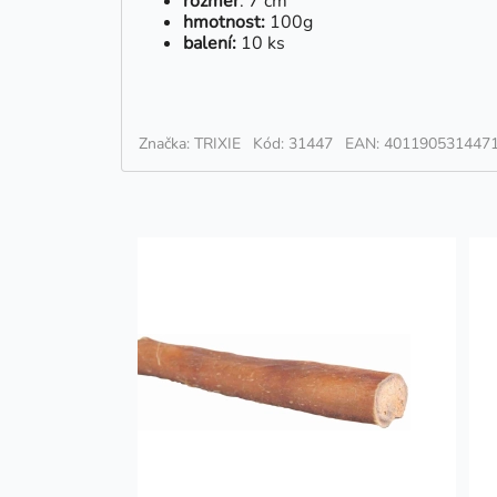
rozměr
: 7 cm
hmotnost:
100g
balení:
10 ks
Značka: TRIXIE
Kód: 31447
EAN: 401190531447