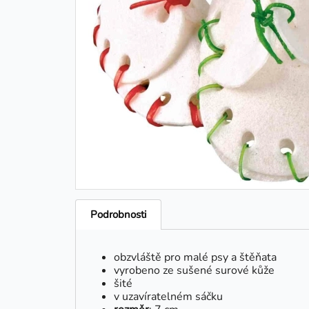
Podrobnosti
obzvláště pro malé psy a štěňata
vyrobeno ze sušené surové kůže
šité
v uzavíratelném sáčku