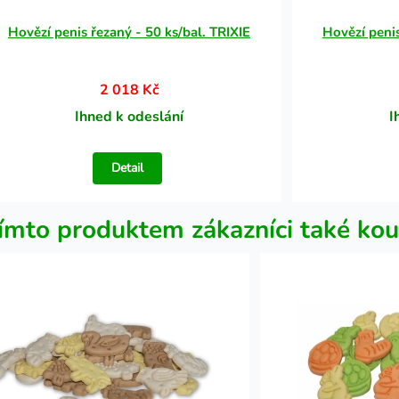
Hovězí penis řezaný - 50 ks/bal. TRIXIE
Hovězí penis
2 018 Kč
Ihned k odeslání
I
Detail
ímto produktem zákazníci také kou