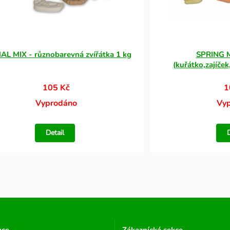
AL MIX - různobarevná zvířátka 1 kg
SPRING MI
(kuřátko,zajíček
105 Kč
1
Vyprodáno
Vy
Detail
ace
Zákaznícká sekce