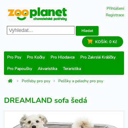
Přihlášení
Registrace
Hledat
KOŠÍK:
0 Kč
Pro Psy
Pro Kočky
Pro Hlodavce
Pro Zakrslé Králíčky
Pro Papoušky
Akvaristika
Teraristika
Potřeby pro psy
Pelíšky a pelechy pro psy
DREAMLAND sofa šedá