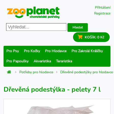
Přihlášení
Registrace
Hledat
KOŠÍK:
0 Kč
Pro Psy
Pro Kočky
Pro Hlodavce
Pro Zakrslé Králíčky
Pro Papoušky
Akvaristika
Teraristika
Potřeby pro hlodavce
Dřevěné podestýlky pro hlodavce
Dřevěná podestýlka - pelety 7 l