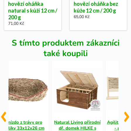
hovězí oháňka
hovězí oháňka bez
natural s kůží 12 cm /
kůže 12 cm / 200 g
200 g
65,00 Kč
71,00 Kč
S tímto produktem zákazníci
také koupili
Hnízdo z trávy pro
Natural Living přírodní
Agility set
králíky 33x12x26 cm
dř. domek HILKE s
- překáž