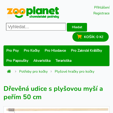
Přihlášení
Registrace
Hledat
KOŠÍK:
0 Kč
Pro Psy
Pro Kočky
Pro Hlodavce
Pro Zakrslé Králíčky
Pro Papoušky
Akvaristika
Teraristika
Potřeby pro kočky
Plyšové hračky pro kočky
Dřevěná udice s plyšovou myší a
peřím 50 cm