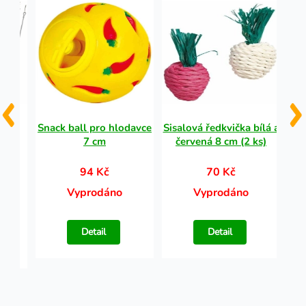
adlo
Snack ball pro hlodavce
Sisalová ředkvička bílá a
H
tky
7 cm
červená 8 cm (2 ks)
k
IE
94 Kč
70 Kč
Vyprodáno
Vyprodáno
Detail
Detail