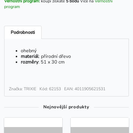
Věrnostní program:
koupí získáte
5 bodů
Více na
Věrnostní
program
Podrobnosti
ohebný
materiál
: přírodní dřevo
rozměry
: 51 x 30 cm
Značka: TRIXIE
Kód: 62153
EAN: 4011905621531
Nejnovější produkty