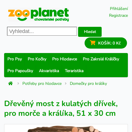
Přihlášení
Registrace
Hledat
KOŠÍK:
0 Kč
Pro Psy
Pro Kočky
Pro Hlodavce
Pro Zakrslé Králíčky
Pro Papoušky
Akvaristika
Teraristika
Potřeby pro hlodavce
Domečky pro králíky
Dřevěný most z kulatých dřívek,
pro morče a králíka, 51 x 30 cm