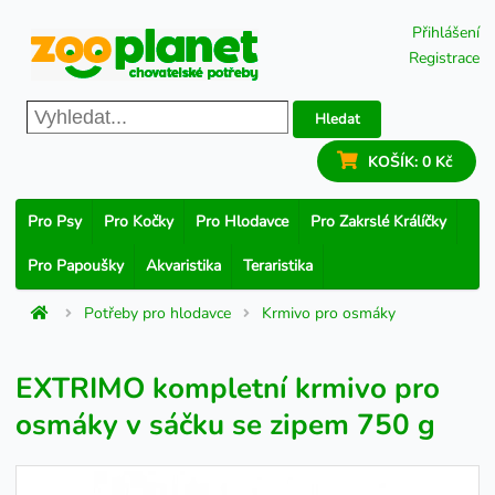
Přihlášení
Registrace
Hledat
KOŠÍK:
0 Kč
Pro Psy
Pro Kočky
Pro Hlodavce
Pro Zakrslé Králíčky
Pro Papoušky
Akvaristika
Teraristika
Potřeby pro hlodavce
Krmivo pro osmáky
EXTRIMO kompletní krmivo pro
osmáky v sáčku se zipem 750 g