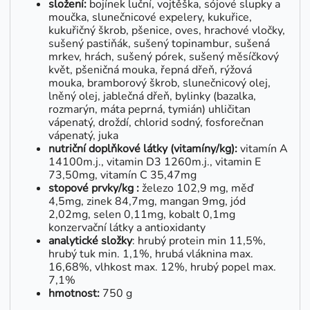
složení:
bojínek luční, vojtěška, sójové slupky a
moučka, slunečnicové expelery, kukuřice,
kukuřičný škrob, pšenice, oves, hrachové vločky,
sušený pastiňák, sušený topinambur, sušená
mrkev, hrách, sušený pórek, sušený měsíčkový
květ, pšeničná mouka, řepná dřeň, rýžová
mouka, bramborový škrob, slunečnicový olej,
lněný olej, jablečná dřeň, bylinky (bazalka,
rozmarýn, máta peprná, tymián) uhličitan
vápenatý, droždí, chlorid sodný, fosforečnan
vápenatý, juka
nutriční doplňkové látky (vitamíny/kg):
vitamín A
14100m.j., vitamin D3 1260m.j., vitamin E
73,50mg, vitamín C 35,47mg
stopové prvky/kg :
železo 102,9 mg, měď
4,5mg, zinek 84,7mg, mangan 9mg, jód
2,02mg, selen 0,11mg, kobalt 0,1mg
konzervační látky a antioxidanty
analytické složky
: hrubý protein min 11,5%,
hrubý tuk min. 1,1%, hrubá vláknina max.
16,68%, vlhkost max. 12%, hrubý popel max.
7,1%
hmotnost:
750 g