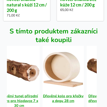
natural s kůží 12 cm /
kůže 12 cm / 200 g
200 g
65,00 Kč
71,00 Kč
S tímto produktem zákazníci
také koupili
Dřevěný tunel přírodní
Dřevěné kolo pro křečky
Dřevěný tu
dřevo pro hlodavce 7 x
a degu 28 cm
dřevo pro 
30 cm
30