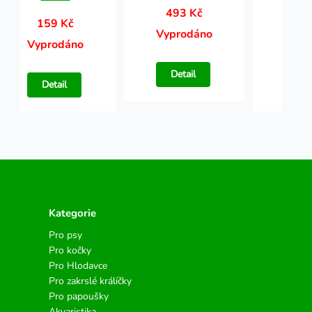
493 Kč
159 Kč
15
Vyprodáno
Vyprodáno
Vypr
Detail
Detail
Det
Kategorie
Pro psy
Pro kočky
Pro Hlodavce
Pro zakrslé králíčky
Pro papoušky
Akvaristika