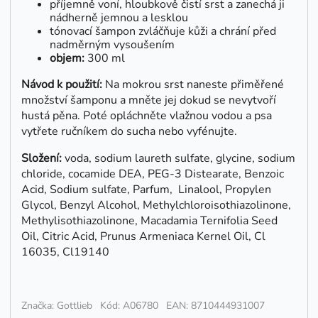
příjemně voní, hloubkově čistí srst a zanechá ji
nádherně jemnou a lesklou
tónovací šampon zvláčňuje kůži a chrání před
nadměrným vysoušením
objem:
300 ml
Návod k použití:
Na mokrou srst naneste přiměřené
množství šamponu a mněte jej dokud se nevytvoří
hustá pěna. Poté opláchněte vlažnou vodou a psa
vytřete ručníkem do sucha nebo vyfénujte.
Složení:
voda, sodium laureth sulfate, glycine, sodium
chloride, cocamide DEA, PEG-3 Distearate, Benzoic
Acid, Sodium sulfate, Parfum, Linalool, Propylen
Glycol, Benzyl Alcohol, Methylchloroisothiazolinone,
Methylisothiazolinone, Macadamia Ternifolia Seed
Oil, Citric Acid, Prunus Armeniaca Kernel Oil, Cl
16035, Cl19140
Značka: Gottlieb
Kód: A06780
EAN: 8710444931007