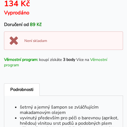
134 Kč
Vyprodáno
Doručení od
89 Kč
Není skladam
Věrnostní program:
koupí získáte
3 body
Více na
Věrnostní
program
Podrobnosti
šetrný a jemný šampon se zvláčňujícím
makadamovým olejem
vyvinutý především pro péči o barevnou (aprikot,
hnědou) vlnitou srst pudlů a podobných plem