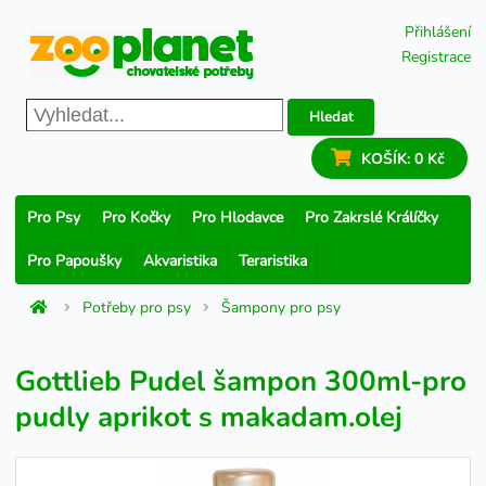
Přihlášení
Registrace
Hledat
KOŠÍK:
0 Kč
Pro Psy
Pro Kočky
Pro Hlodavce
Pro Zakrslé Králíčky
Pro Papoušky
Akvaristika
Teraristika
Potřeby pro psy
Šampony pro psy
Gottlieb Pudel šampon 300ml-pro
pudly aprikot s makadam.olej