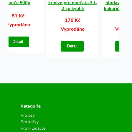
morče 500g
krmivo pro morčata 3 L,
hlodavce, luf
2 kg kyblík
kukuřičný lis
81 Kč
179 Kč
117 
Vyprodáno
Vyprodáno
Vyprod
Detail
Detail
Detail
Kategorie
Pro psy
Pro kočky
Pro Hlodavce