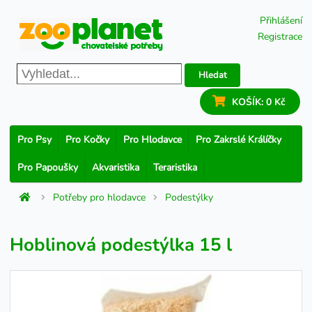
Přihlášení
Registrace
Hledat
KOŠÍK:
0 Kč
Pro Psy
Pro Kočky
Pro Hlodavce
Pro Zakrslé Králíčky
Pro Papoušky
Akvaristika
Teraristika
Potřeby pro hlodavce
Podestýlky
Hoblinová podestýlka 15 l