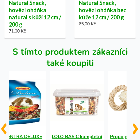
Natural Snack,
Natural Snack,
hovězí oháňka
hovězí oháňka bez
natural s kůží 12 cm /
kůže 12 cm / 200 g
200 g
65,00 Kč
71,00 Kč
S tímto produktem zákazníci
také koupili
VICENTRA DELUXE
LOLO BASIC kompletní
Propojené kr