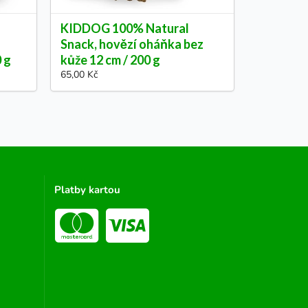
KIDDOG 100% Natural
Snack, hovězí oháňka bez
0 g
kůže 12 cm / 200 g
65,00 Kč
Platby kartou