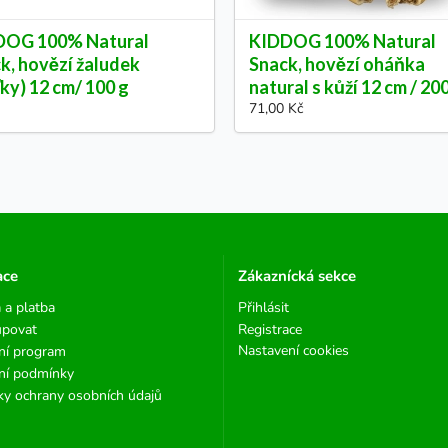
DOG 100% Natural
KIDDOG 100% Natural
k, hovězí žaludek
Snack, hovězí oháňka
ťky) 12 cm/ 100 g
natural s kůží 12 cm / 20
71,00 Kč
ace
Zákaznícká sekce
 a platba
Přihlásit
upovat
Registrace
Nastavení cookies
ní program
ní podmínky
y ochrany osobních údajů