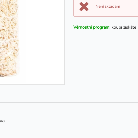
Není skladam
Věrnostní program:
koupí získáte
va