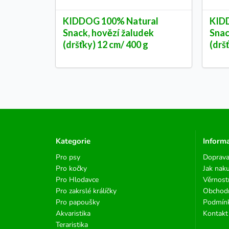
KIDDOG 100% Natural
KID
Snack, hovězí žaludek
Snac
(dršťky) 12 cm/ 400 g
(drš
Kategorie
Inform
Pro psy
Doprava
Pro kočky
Jak nak
Pro Hlodavce
Věrnost
Pro zakrslé králíčky
Obchod
Pro papoušky
Podmínk
Akvaristika
Kontakt
Teraristika