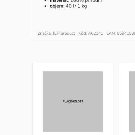
materiál
: 100% přírodní
objem:
40 l/ 1 kg
Značka: JLP product
Kód: A62141
EAN: 8594158