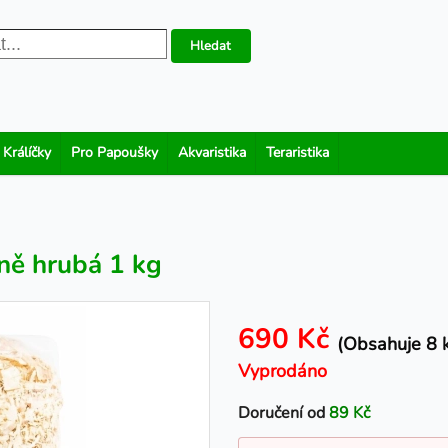
Hledat
 Králíčky
Pro Papoušky
Akvaristika
Teraristika
ně hrubá 1 kg
690 Kč
(Obsahuje 8 k
Vyprodáno
Doručení od
89 Kč