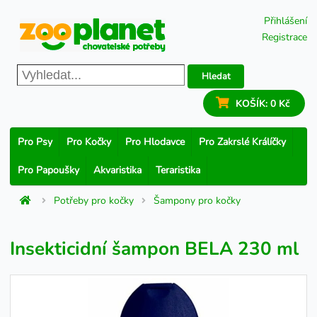
Přihlášení
Registrace
Hledat
KOŠÍK:
0 Kč
Pro Psy
Pro Kočky
Pro Hlodavce
Pro Zakrslé Králíčky
Pro Papoušky
Akvaristika
Teraristika
Potřeby pro kočky
Šampony pro kočky
Insekticidní šampon BELA 230 ml