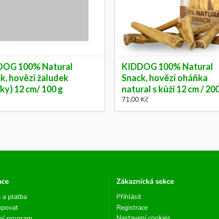
DOG 100% Natural
KIDDOG 100% Natural
k, hovězí žaludek
Snack, hovězí oháňka
ťky) 12 cm/ 100 g
natural s kůží 12 cm / 20
71,00 Kč
ace
Zákaznícká sekce
 a platba
Přihlásit
upovat
Registrace
Nastavení cookies
ní program