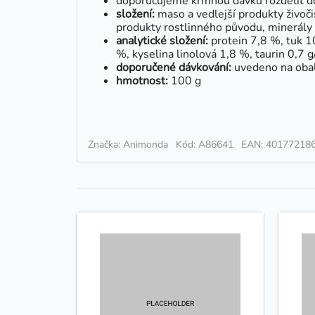
doporučujeme krmnou dávku rozdělit do
složení:
maso a vedlejší produkty živoči
produkty rostlinného původu, minerály
analytické složení:
protein 7,8 %, tuk 1
%, kyselina linolová 1,8 %, taurin 0,7 g
doporučené dávkování:
uvedeno na obalu
hmotnost:
100 g
Značka: Animonda
Kód: A86641
EAN: 40177218