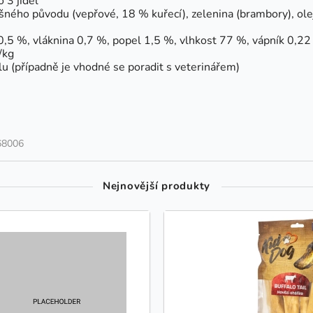
 3 jídel
šného původu (vepřové, 18 % kuřecí), zelenina (brambory), oleje
0,5 %, vláknina 0,7 %, popel 1,5 %, vlhkost 77 %, vápník 0,22 
/kg
 (případně je vhodné se poradit s veterinářem)
68006
Nejnovější produkty