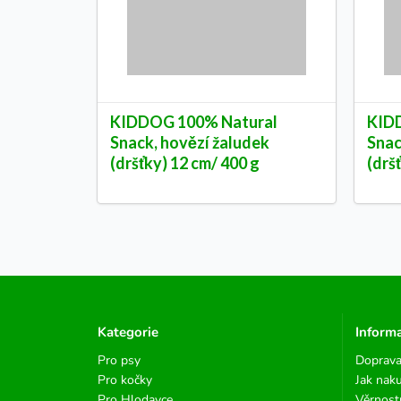
KIDDOG 100% Natural
KID
Snack, hovězí žaludek
Snac
(dršťky) 12 cm/ 400 g
(drš
Kategorie
Inform
Pro psy
Doprava
Pro kočky
Jak nak
Pro Hlodavce
Věrnost