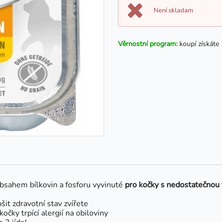
Není skladam
Věrnostní program:
koupí získáte
obsahem bílkovin a fosforu vyvinuté
pro kočky s nedostatečnou 
t zdravotní stav zvířete
očky trpící alergií na obiloviny