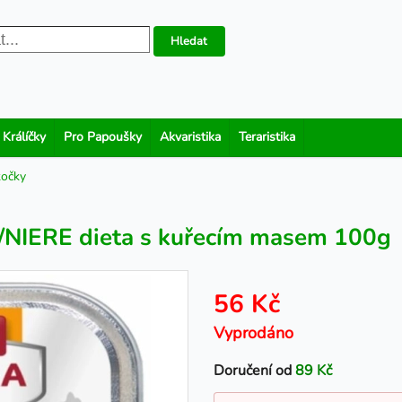
Hledat
 Králíčky
Pro Papoušky
Akvaristika
Teraristika
kočky
IERE dieta s kuřecím masem 100g
56 Kč
Vyprodáno
Doručení od
89 Kč