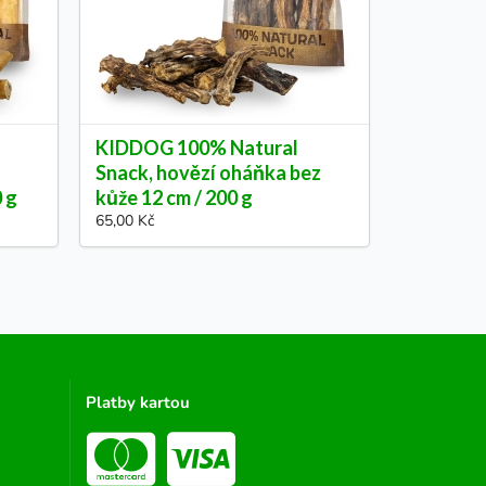
KIDDOG 100% Natural
Snack, hovězí oháňka bez
0 g
kůže 12 cm / 200 g
65,00 Kč
Platby kartou