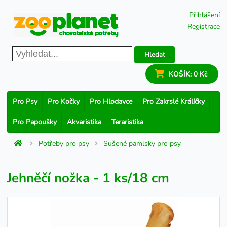
Přihlášení
Registrace
Hledat
KOŠÍK:
0 Kč
Pro Psy
Pro Kočky
Pro Hlodavce
Pro Zakrslé Králíčky
Pro Papoušky
Akvaristika
Teraristika
Potřeby pro psy
Sušené pamlsky pro psy
Jehněčí nožka - 1 ks/18 cm