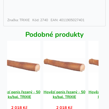
Značka: TRIXIE
Kód: 2740
EAN: 4011905027401
Podobné produkty
Hovězí penis řezaný - 50
Hovězí penis řezaný - 50
Hovězí peni
ks/bal. TRIXIE
ks/bal. TRIXIE
ks/bal
2 018 Kč
2 018 Kč
2 0