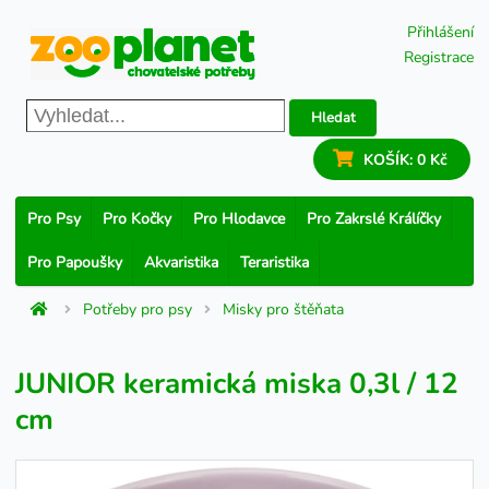
Přihlášení
Registrace
Hledat
KOŠÍK:
0 Kč
Pro Psy
Pro Kočky
Pro Hlodavce
Pro Zakrslé Králíčky
Pro Papoušky
Akvaristika
Teraristika
Potřeby pro psy
Misky pro štěňata
JUNIOR keramická miska 0,3l / 12
cm