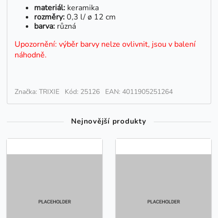
materiál:
keramika
rozměry:
0,3 l/ ø 12 cm
barva:
různá
Upozornění: výběr barvy nelze ovlivnit, jsou v balení
náhodně.
Značka: TRIXIE
Kód: 25126
EAN: 4011905251264
Nejnovější produkty