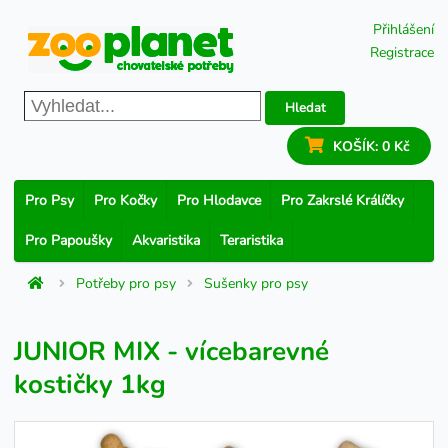
Přihlášení
Registrace
Hledat
KOŠÍK:
0 Kč
Pro Psy
Pro Kočky
Pro Hlodavce
Pro Zakrslé Králíčky
Pro Papoušky
Akvaristika
Teraristika
Potřeby pro psy
Sušenky pro psy
JUNIOR MIX - vícebarevné
kostičky 1kg