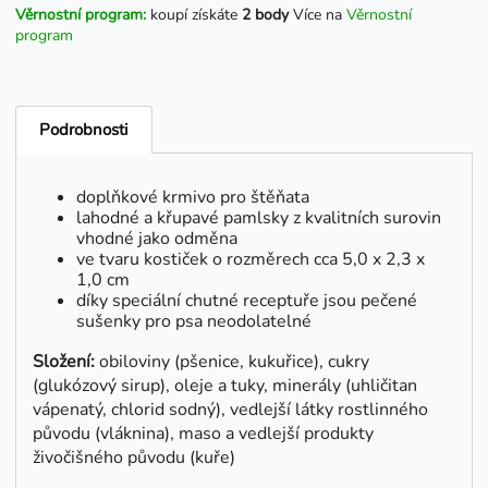
Věrnostní program:
koupí získáte
2 body
Více na
Věrnostní
program
Podrobnosti
doplňkové krmivo pro štěňata
lahodné a křupavé pamlsky z kvalitních surovin
vhodné jako odměna
ve tvaru kostiček o rozměrech cca 5,0 x 2,3 x
1,0 cm
díky speciální chutné receptuře jsou pečené
sušenky pro psa neodolatelné
Složení:
obiloviny (pšenice, kukuřice), cukry
(glukózový sirup), oleje a tuky, minerály (uhličitan
vápenatý, chlorid sodný), vedlejší látky rostlinného
původu (vláknina), maso a vedlejší produkty
živočišného původu (kuře)