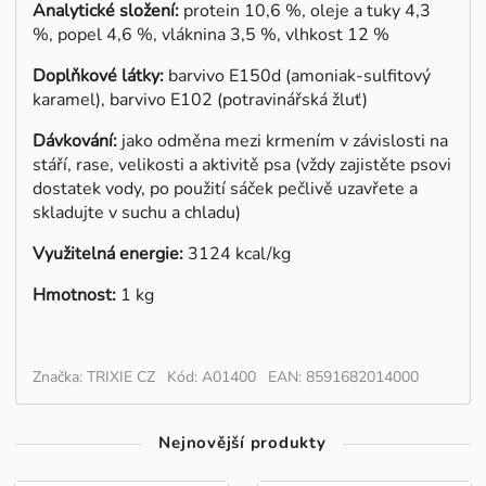
Analytické složení:
protein 10,6 %, oleje a tuky 4,3
%, popel 4,6 %, vláknina 3,5 %, vlhkost 12 %
Doplňkové látky:
barvivo E150d (amoniak-sulfitový
karamel), barvivo E102 (potravinářská žluť)
Dávkování:
jako odměna mezi krmením v závislosti na
stáří, rase, velikosti a aktivitě psa (vždy zajistěte psovi
dostatek vody, po použití sáček pečlivě uzavřete a
skladujte v suchu a chladu)
Využitelná energie:
3124 kcal/kg
Hmotnost:
1 kg
Značka: TRIXIE CZ
Kód: A01400
EAN: 8591682014000
Nejnovější produkty