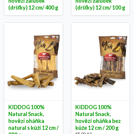
hovězí žaludek
hovězí žaludek
(dršťky) 12 cm/ 400 g
(dršťky) 12 cm/ 100 g
KIDDOG 100%
KIDDOG 100%
Natural Snack,
Natural Snack,
hovězí oháňka
hovězí oháňka bez
natural s kůží 12 cm /
kůže 12 cm / 200 g