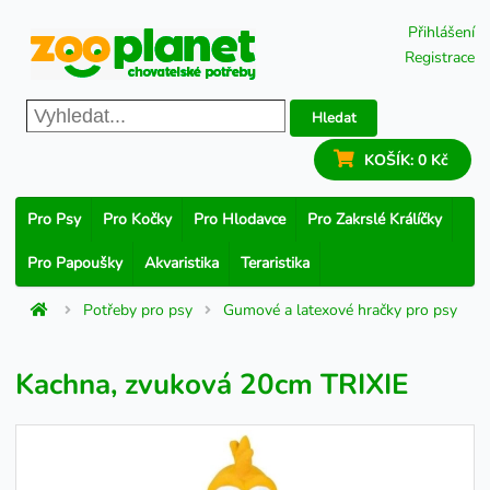
Přihlášení
Registrace
Hledat
KOŠÍK:
0 Kč
Pro Psy
Pro Kočky
Pro Hlodavce
Pro Zakrslé Králíčky
Pro Papoušky
Akvaristika
Teraristika
Potřeby pro psy
Gumové a latexové hračky pro psy
Kachna, zvuková 20cm TRIXIE