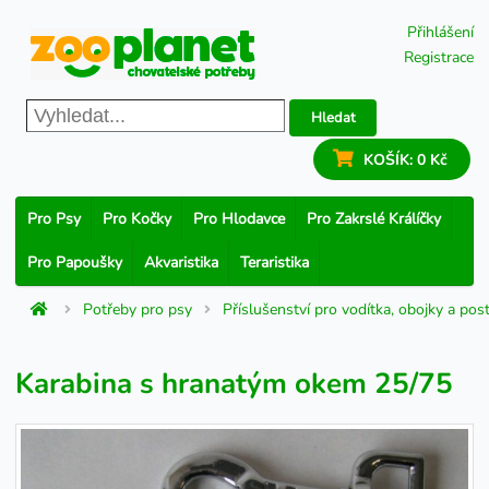
Přihlášení
Registrace
Hledat
KOŠÍK:
0 Kč
Pro Psy
Pro Kočky
Pro Hlodavce
Pro Zakrslé Králíčky
Pro Papoušky
Akvaristika
Teraristika
Potřeby pro psy
Příslušenství pro vodítka, obojky a post
Karabina s hranatým okem 25/75