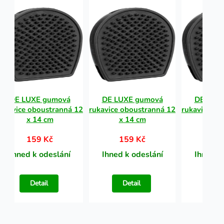
DE LUXE gumová
DE LUXE gumová
DE LUX
rukavice oboustranná 12
rukavice oboustranná 12
rukavice ob
x 14 cm
x 14 cm
x 1
159 Kč
159 Kč
15
Ihned k odeslání
Ihned k odeslání
Ihned k
Detail
Detail
Det