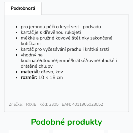
Podrobnosti
pro jemnou péči o krycí srst i podsadu
kartáč je s dřevěnou rukojetí
měkké a pružné kovové štětinky zakončené
kuličkami
kartáč pro vyčesávání prachu i krátké srsti
vhodný na
kudrnaté/dlouhé/jemné/krátké/rovné/hladké i
drátěné chlupy
materiál:
dřevo, kov
rozměr:
10 × 18 cm
Značka: TRIXIE
Kód: 2305
EAN: 4011905023052
Podobné produkty