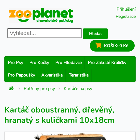
Přihlášení
Registrace
Hledat
KOŠÍK:
0 Kč
Pro Psy
Pro Kočky
Pro Hlodavce
Pro Zakrslé Králíčky
Pro Papoušky
Akvaristika
Teraristika
Potřeby pro psy
Kartáče na psy
Kartáč oboustranný, dřevěný,
hranatý s kuličkami 10x18cm