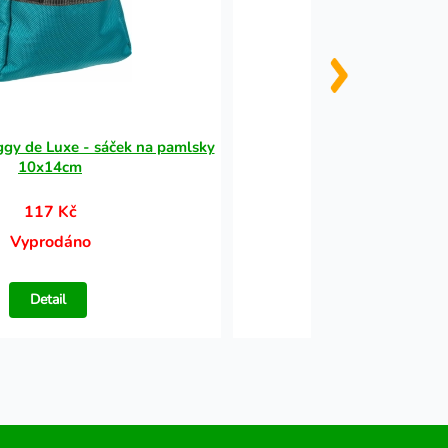
ggy de Luxe - sáček na pamlsky
Clicker - píšťalka
10x14cm
117 Kč
94 Kč
Vyprodáno
Vyprodáno
Detail
Detail