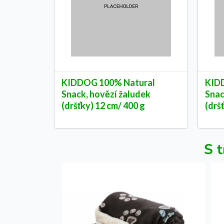
KIDDOG 100% Natural
KID
Snack, hovězí žaludek
Snac
(dršťky) 12 cm/ 400 g
(drš
S t