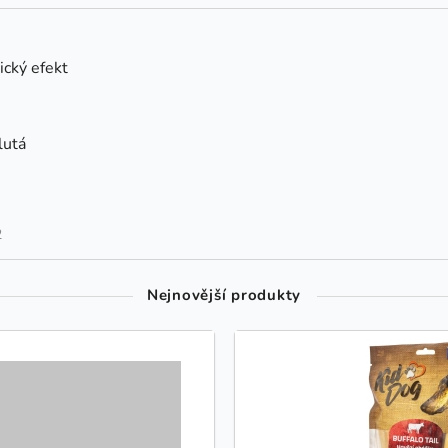
ický efekt
lutá
2
Nejnovější produkty