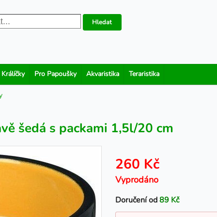
Hledat
 Králíčky
Pro Papoušky
Akvaristika
Teraristika
y
vě šedá s packami 1,5l/20 cm
260 Kč
Vyprodáno
Doručení od
89 Kč