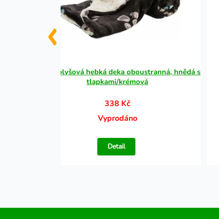
za na
JIMMY plyšová hebká deka oboustranná, hnědá s
tlapkami/krémová
338 Kč
Vyprodáno
Detail