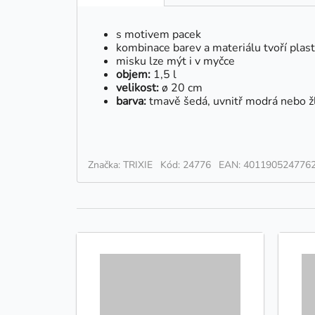
s motivem pacek
kombinace barev a materiálu tvoří plast
misku lze mýt i v myčce
objem:
1,5 l
velikost:
ø 20 cm
barva:
tmavě šedá, uvnitř modrá nebo ž
Značka: TRIXIE
Kód: 24776
EAN: 401190524776