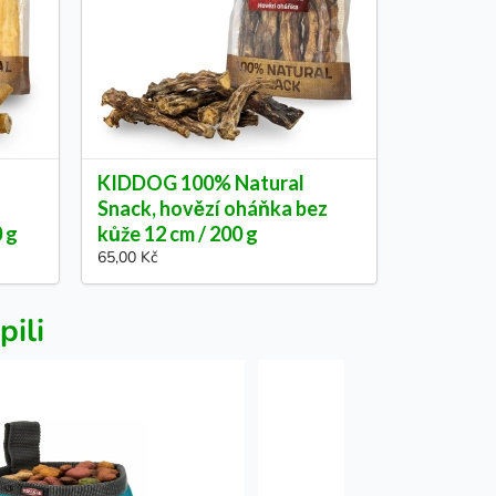
KIDDOG 100% Natural
Snack, hovězí oháňka bez
0 g
kůže 12 cm / 200 g
65,00 Kč
pili