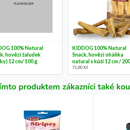
DOG 100% Natural
KIDDOG 100% Natural
k, hovězí žaludek
Snack, hovězí oháňka
ťky) 12 cm/ 100 g
natural s kůží 12 cm / 20
71,00 Kč
ímto produktem zákazníci také kou