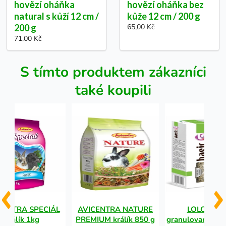
hovězí oháňka
hovězí oháňka bez
natural s kůží 12 cm /
kůže 12 cm / 200 g
200 g
65,00 Kč
71,00 Kč
S tímto produktem zákazníci
také koupili
CENTRA SPECIÁL
AVICENTRA NATURE
LOLO BASI
králík 1kg
PREMIUM králík 850 g
granulované krm