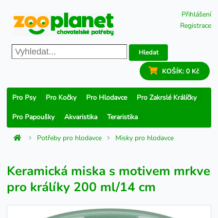
Přihlášení
Registrace
Hledat
KOŠÍK:
0 Kč
Pro Psy
Pro Kočky
Pro Hlodavce
Pro Zakrslé Králíčky
Pro Papoušky
Akvaristika
Teraristika
Potřeby pro hlodavce
Misky pro hlodavce
Keramická miska s motivem mrkve
pro králíky 200 ml/14 cm