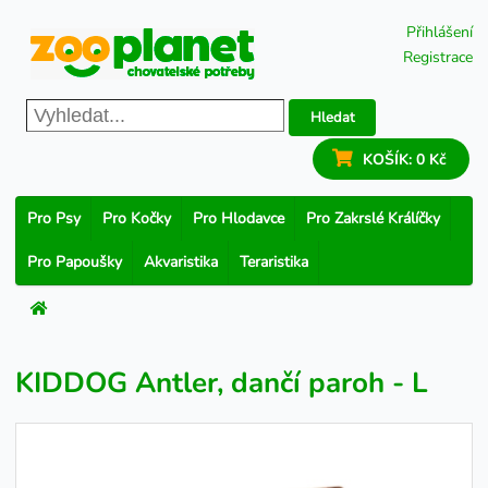
Přihlášení
Registrace
Hledat
KOŠÍK:
0 Kč
Pro Psy
Pro Kočky
Pro Hlodavce
Pro Zakrslé Králíčky
Pro Papoušky
Akvaristika
Teraristika
KIDDOG Antler, dančí paroh - L