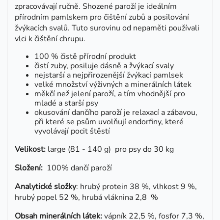
zpracovávají ručně. Shozené paroží je ideálním
přírodním pamlskem pro čištění zubů a posilování
žvýkacích svalů. Tuto surovinu od nepaměti používali
vlci k čištění chrupu.
100 % čistě přírodní produkt
čistí zuby, posiluje dásně a žvýkací svaly
nejstarší a nejpřirozenější žvýkací pamlsek
velké množství výživných a minerálních látek
měkčí než jelení paroží, a tím vhodnější pro
mladé a starší psy
okusování dančího paroží je relaxací a zábavou,
při které se psům uvolňují endorfiny, které
vyvolávají pocit štěstí
Velikost:
large (81 - 140 g) pro psy do 30 kg
Složení:
100% dančí paroží
Analytické složky
: hrubý protein 38 %, vlhkost 9 %,
hrubý popel 52 %, hrubá vláknina 2,8 %
Obsah minerálních látek:
vápník 22,5 %, fosfor 7,3 %,