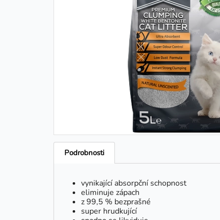
Podrobnosti
vynikající absorpční schopnost
eliminuje zápach
z 99,5 % bezprašné
super hrudkující