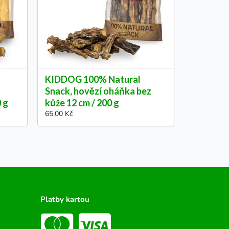
KIDDOG 100% Natural
Snack, hovězí oháňka bez
0 g
kůže 12 cm / 200 g
65,00 Kč
Platby kartou