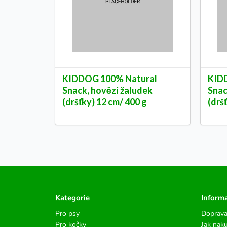
KIDDOG 100% Natural
KID
Snack, hovězí žaludek
Snac
(dršťky) 12 cm/ 400 g
(drš
Kategorie
Inform
Pro psy
Doprava
Pro kočky
Jak nak