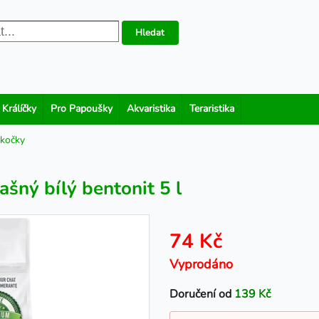
Hledat
 Králíčky
Pro Papoušky
Akvaristika
Teraristika
 kočky
šný bílý bentonit 5 l
74 Kč
Vyprodáno
Doručení od
139 Kč