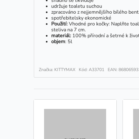
snadno se likviduje
udržuje toaletu suchou
zpracováno z nejjemnějšího bílého bent
spotřebitelsky ekonomické
Použití:
Vhodné pro kočky: Naplňte toal
steliva na 7 cm.
materiál:
100% přírodní a šetrné k živo
objem
: 5l
Značka: KITTYMAX
Kód: A33701
EAN: 86806593