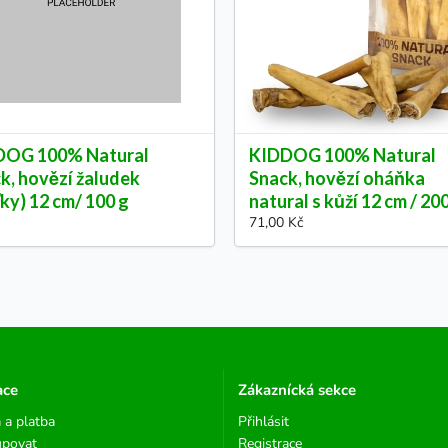
DOG 100% Natural
KIDDOG 100% Natural
k, hovězí žaludek
Snack, hovězí oháňka
ťky) 12 cm/ 100 g
natural s kůží 12 cm / 20
71,00 Kč
ace
Zákaznícká sekce
 a platba
Přihlásit
upovat
Registrace