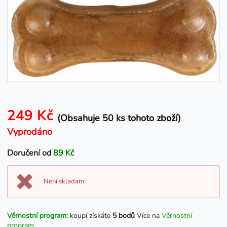
249 Kč
(Obsahuje 50 ks tohoto zboží)
Vyprodáno
Doručení od
89 Kč
Není skladam
Věrnostní program:
koupí získáte
5 bodů
Více na
Věrnostní
program