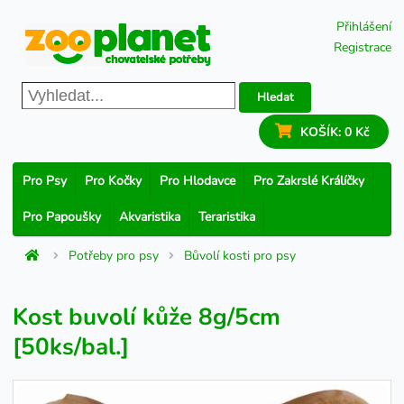
Přihlášení
Registrace
Hledat
KOŠÍK:
0 Kč
Pro Psy
Pro Kočky
Pro Hlodavce
Pro Zakrslé Králíčky
Pro Papoušky
Akvaristika
Teraristika
Potřeby pro psy
Bůvolí kosti pro psy
Kost buvolí kůže 8g/5cm
[50ks/bal.]