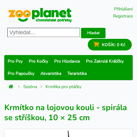
Přihlášení
Registrace
Hledat
KOŠÍK:
0 Kč
Pro Psy
Pro Kočky
Pro Hlodavce
Pro Zakrslé Králíčky
Pro Papoušky
Akvaristika
Teraristika
Sezóna
Krmítka pro ptáčky
Krmítko na lojovou kouli - spirála
se stříškou, 10 × 25 cm