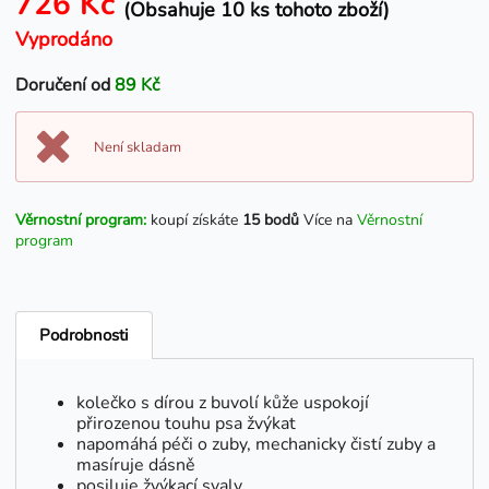
726 Kč
(Obsahuje 10 ks tohoto zboží)
Vyprodáno
Doručení od
89 Kč
Není skladam
Věrnostní program:
koupí získáte
15 bodů
Více na
Věrnostní
program
Podrobnosti
kolečko s dírou z buvolí kůže uspokojí
přirozenou touhu psa žvýkat
napomáhá péči o zuby, mechanicky čistí zuby a
masíruje dásně
posiluje žvýkací svaly