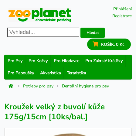
Přihlášení
Registrace
Hledat
KOŠÍK:
0 Kč
Pro Psy
Pro Kočky
Pro Hlodavce
Pro Zakrslé Králíčky
Pro Papoušky
Akvaristika
Teraristika
Potřeby pro psy
Dentální hygiena pro psy
Kroužek velký z buvolí kůže
175g/15cm [10ks/bal.]