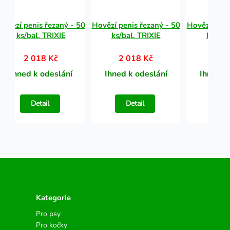
Hovězí penis řezaný - 50
Hovězí penis řezaný - 50
Hovězí peni
ks/bal. TRIXIE
ks/bal. TRIXIE
ks/bal
2 018 Kč
2 018 Kč
2 0
Ihned k odeslání
Ihned k odeslání
Ihned k
Detail
Detail
Det
Kategorie
Pro psy
Pro kočky