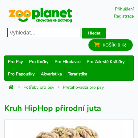
Přihlášení
Registrace
Hledat
KOŠÍK:
0 Kč
Pro Psy
Pro Kočky
Pro Hlodavce
Pro Zakrslé Králíčky
Pro Papoušky
Akvaristika
Teraristika
Potřeby pro psy
Přetahovadla pro psy
Kruh HipHop přírodní juta