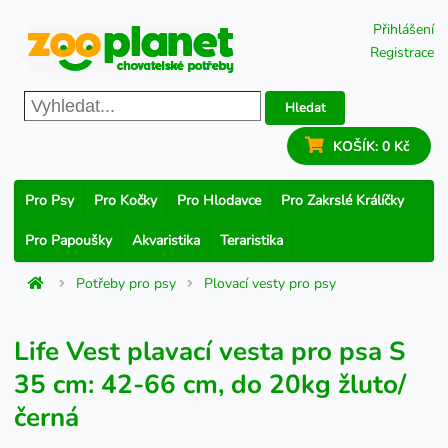
Přihlášení
Registrace
Hledat
KOŠÍK:
0 Kč
Pro Psy
Pro Kočky
Pro Hlodavce
Pro Zakrslé Králíčky
Pro Papoušky
Akvaristika
Teraristika
Potřeby pro psy
Plovací vesty pro psy
Life Vest plavací vesta pro psa S
35 cm: 42-66 cm, do 20kg žluto/
černá