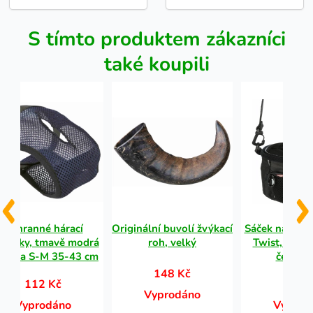
S tímto produktem zákazníci
také koupili
Ochranné hárací
Originální buvolí žvýkací
Sáček na paml
lhotky, tmavě modrá
roh, velký
Twist, ø 12 
ťovina S-M 35-43 cm
černá/š
148 Kč
112 Kč
231 
Vyprodáno
Vyprodáno
Vyprod