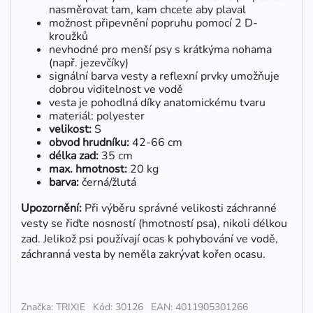
nasměrovat tam, kam chcete aby plaval
možnost připevnění popruhu pomocí 2 D-
kroužků
nevhodné pro menší psy s krátkýma nohama
(např. jezevčíky)
signální barva vesty a reflexní prvky umožňuje
dobrou viditelnost ve vodě
vesta je pohodlná díky anatomickému tvaru
materiál: polyester
velikost:
S
obvod hrudníku:
42-66 cm
délka zad:
35 cm
max. hmotnost:
20 kg
barva:
černá/žlutá
Upozornění:
Při výběru správné velikosti záchranné
vesty se řiďte nosností (hmotností psa), nikoli délkou
zad. Jelikož psi používají ocas k pohybování ve vodě,
záchranná vesta by neměla zakrývat kořen ocasu.
Značka: TRIXIE
Kód: 30126
EAN: 4011905301266