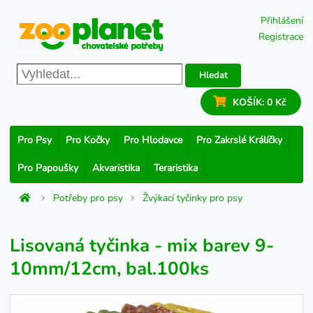
Přihlášení
Registrace
Hledat
KOŠÍK:
0 Kč
Pro Psy
Pro Kočky
Pro Hlodavce
Pro Zakrslé Králíčky
Pro Papoušky
Akvaristika
Teraristika
Potřeby pro psy
Žvýkací tyčinky pro psy
Lisovaná tyčinka - mix barev 9-
10mm/12cm, bal.100ks