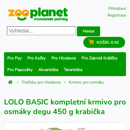
Přihlášení
Registrace
Hledat
KOŠÍK:
0 Kč
Pro Psy
Pro Kočky
Pro Hlodavce
Pro Zakrslé Králíčky
Pro Papoušky
Akvaristika
Teraristika
Potřeby pro hlodavce
Krmivo pro osmáky
LOLO BASIC kompletní krmivo pro
osmáky degu 450 g krabička