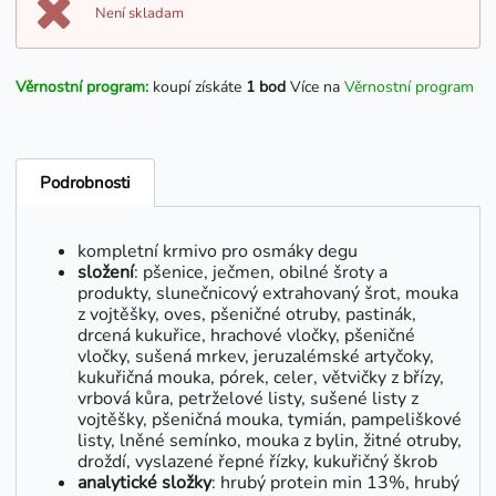
Není skladam
Věrnostní program:
koupí získáte
1 bod
Více na
Věrnostní program
Podrobnosti
kompletní krmivo pro osmáky degu
složení
: pšenice, ječmen, obilné šroty a
produkty, slunečnicový extrahovaný šrot, mouka
z vojtěšky, oves, pšeničné otruby, pastinák,
drcená kukuřice, hrachové vločky, pšeničné
vločky, sušená mrkev, jeruzalémské artyčoky,
kukuřičná mouka, pórek, celer, větvičky z břízy,
vrbová kůra, petrželové listy, sušené listy z
vojtěšky, pšeničná mouka, tymián, pampeliškové
listy, lněné semínko, mouka z bylin, žitné otruby,
droždí, vyslazené řepné řízky, kukuřičný škrob
analytické složky
: hrubý protein min 13%, hrubý