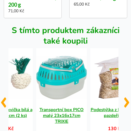
200 g
65,00 Kč
71,00 Kč
S tímto produktem zákazníci
také koupili
 ředkvička bílá a
Transportní box PICO
Podestýlka z kono
ná 8 cm (2 ks)
malý 23x16x17cm
pazdeří 10 l
TRIXIE
70 Kč
130 Kč