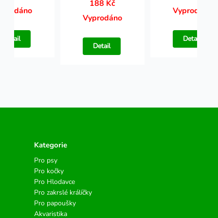
188 Kč
yprodáno
Vyprodáno
Vyprodáno
Detail
Detail
Detail
Kategorie
Pro psy
Pro kočky
Pro Hlodavce
Pro zakrslé králíčky
Pro papoušky
Akvaristika