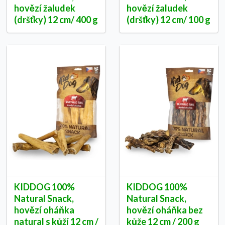
hovězí žaludek
hovězí žaludek
(dršťky) 12 cm/ 400 g
(dršťky) 12 cm/ 100 g
KIDDOG 100%
KIDDOG 100%
Natural Snack,
Natural Snack,
hovězí oháňka
hovězí oháňka bez
natural s kůží 12 cm /
kůže 12 cm / 200 g