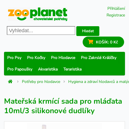
Přihlášení
Registrace
Hledat
KOŠÍK:
0 Kč
Pro Psy
Pro Kočky
Pro Hlodavce
Pro Zakrslé Králíčky
Pro Papoušky
Akvaristika
Teraristika
Potřeby pro hlodavce
Hygiena a zdraví hlodavců a malýc
Mateřská krmící sada pro mláďata
10ml/3 silikonové dudlíky