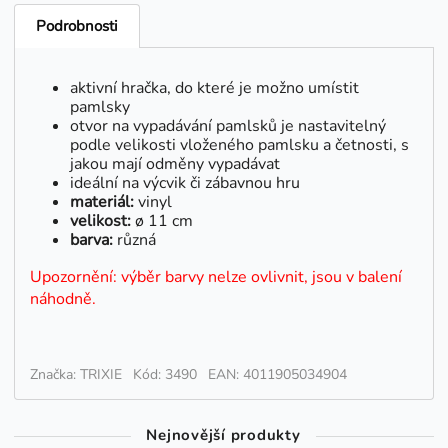
Podrobnosti
aktivní hračka, do které je možno umístit
pamlsky
otvor na vypadávání pamlsků je nastavitelný
podle velikosti vloženého pamlsku a četnosti, s
jakou mají odměny vypadávat
ideální na výcvik či zábavnou hru
materiál:
vinyl
velikost:
ø 11 cm
barva:
různá
Upozornění: výběr barvy nelze ovlivnit, jsou v balení
náhodně.
Značka: TRIXIE
Kód: 3490
EAN: 4011905034904
Nejnovější produkty